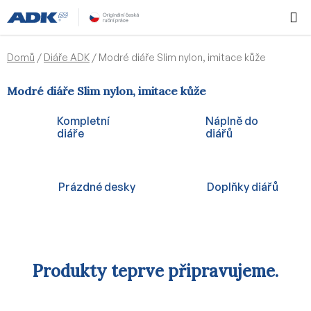
Přejít
Hledat
NÁKUPN
na
KOŠÍK
obsah
Domů
/
Diáře ADK
/
Modré diáře Slim nylon, imitace kůže
Modré diáře Slim nylon, imitace kůže
Kompletní
Náplně do
diáře
diářů
Prázdné desky
Doplňky diářů
Produkty teprve připravujeme.