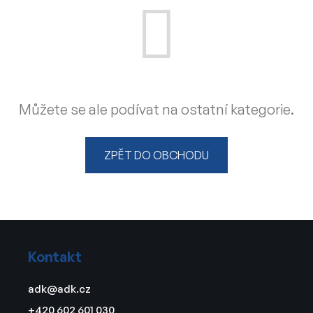
Můžete se ale podívat na ostatní kategorie.
ZPĚT DO OBCHODU
Z
á
Kontakt
p
a
adk
@
adk.cz
t
+420 602 601 030