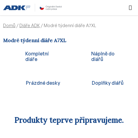
Přejít
Hledat
NÁKUPN
na
KOŠÍK
obsah
Domů
/
Diáře ADK
/
Modré týdenní diáře A7XL
Modré týdenní diáře A7XL
Kompletní
Náplně do
diáře
diářů
Prázdné desky
Doplňky diářů
Produkty teprve připravujeme.