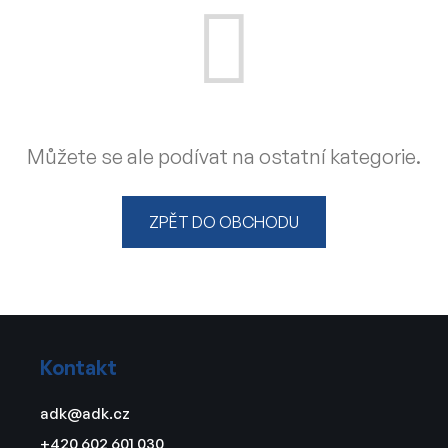
Můžete se ale podívat na ostatní kategorie.
ZPĚT DO OBCHODU
Z
á
Kontakt
p
a
adk
@
adk.cz
t
+420 602 601 030