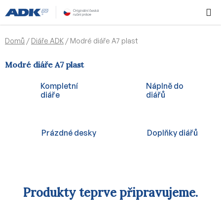
Přejít
Hledat
NÁKUPN
na
KOŠÍK
obsah
Domů
/
Diáře ADK
/
Modré diáře A7 plast
Modré diáře A7 plast
Kompletní
Náplně do
diáře
diářů
Prázdné desky
Doplňky diářů
Produkty teprve připravujeme.