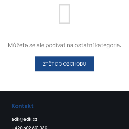
Můžete se ale podívat na ostatní kategorie.
ZPĚT DO OBCHODU
Z
á
Kontakt
p
a
adk
@
adk.cz
t
+420 602 601 030