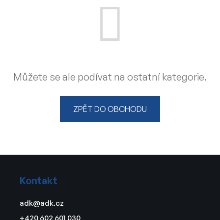
Můžete se ale podívat na ostatní kategorie.
ZPĚT DO OBCHODU
Z
á
Kontakt
p
a
adk
@
adk.cz
t
+420 602 601 030