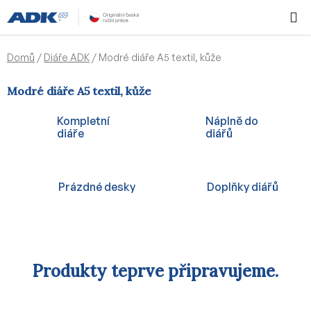
Přejít
Hledat
NÁKUPN
na
KOŠÍK
obsah
Domů
/
Diáře ADK
/
Modré diáře A5 textil, kůže
Modré diáře A5 textil, kůže
Kompletní
Náplně do
diáře
diářů
Prázdné desky
Doplňky diářů
Produkty teprve připravujeme.