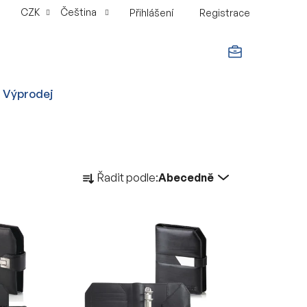
CZK
Čeština
Přihlášení
Registrace
NÁKUPNÍ
Výprodej
KOŠÍK
Ř
Řadit podle:
Abecedně
a
z
e
n
í
p
r