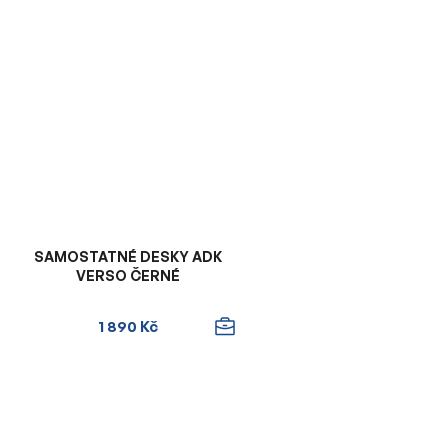
SAMOSTATNÉ DESKY ADK
VERSO ČERNÉ
1 890 Kč
O
v
l