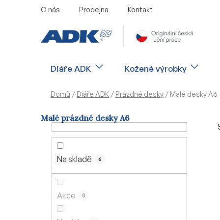
Přejít
O nás
Prodejna
Kontakt
na
obsah
Diáře ADK
Kožené výrobky
Domů
/
Diáře ADK
/
Prázdné desky
/
Malé desky A6
Malé prázdné desky A6
P
o
s
Na skladě
6
t
r
a
Akce
0
n
n