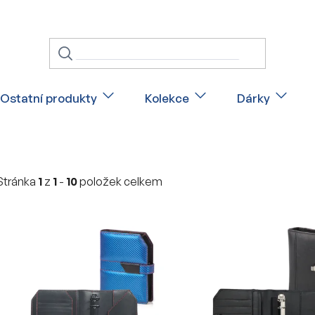
Ostatní produkty
Kolekce
Dárky
Stránka
1
z
1
-
10
položek celkem
V
ý
p
i
s