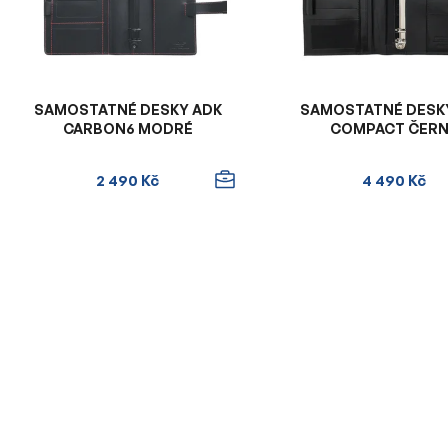
p
r
o
d
u
SAMOSTATNÉ DESKY ADK
SAMOSTATNÉ DESK
k
CARBON6 MODRÉ
COMPACT ČER
t
ů
2 490 Kč
4 490 Kč