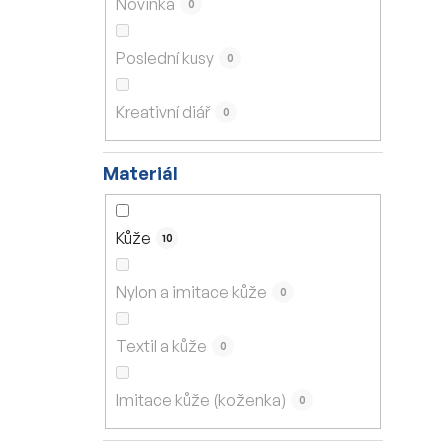
Novinka
0
í
p
Poslední kusy
0
a
n
Kreativní diář
0
e
l
Materiál
Kůže
10
Nylon a imitace kůže
0
Textil a kůže
0
Imitace kůže (koženka)
0