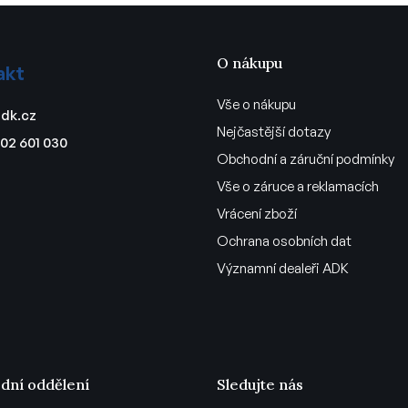
á
d
a
c
O nákupu
akt
í
p
Vše o nákupu
dk.cz
r
Nejčastější dotazy
v
02 601 030
Obchodní a záruční podmínky
k
y
Vše o záruce a reklamacích
v
Vrácení zboží
ý
p
Ochrana osobních dat
i
Významní dealeři ADK
s
u
dní oddělení
Sledujte nás