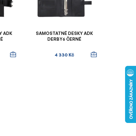
o
d
u
k
t
Y ADK
SAMOSTATNÉ DESKY ADK
ů
NÉ
DERBY6 ČERNÉ
4 330 Kč