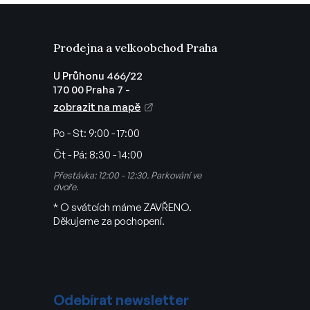
Prodejna a velkoobchod Praha
U Průhonu 466/22
170 00 Praha 7 -
zobrazit na mapě
Po - St:
9:00 - 17:00
Čt - Pá:
8:30 - 14:00
Přestávka: 12:00 - 12:30. Parkování ve
dvoře.
* O svátcích máme ZAVŘENO.
Děkujeme za pochopení.
Odebírat newsletter