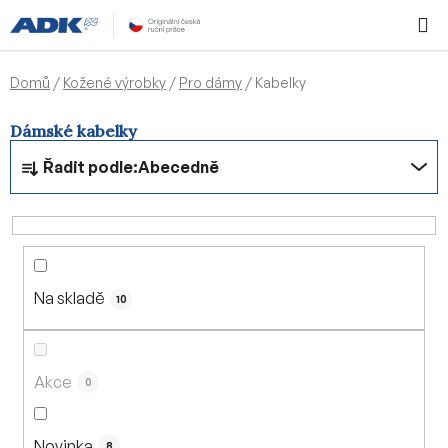
Přejít
Hledat
NÁKUPN
na
KOŠÍK
obsah
Domů
/
Kožené výrobky
/
Pro dámy
/
Kabelky
Dámské kabelky
Ř
Řadit podle:
Abecedně
a
z
e
n
í
Na skladě
p
10
r
o
d
Akce
0
u
k
Novinka
8