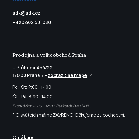
p
í
a
p
adk
@
adk.cz
t
r
+420 602 601 030
v
í
k
y
v
ý
Prodejna a velkoobchod Praha
p
i
U Průhonu 466/22
s
170 00 Praha 7 -
zobrazit na mapě
u
Po - St:
9:00 - 17:00
Čt - Pá:
8:30 - 14:00
Přestávka: 12:00 - 12:30. Parkování ve dvoře.
* O svátcích máme ZAVŘENO. Děkujeme za pochopení.
O nákupu