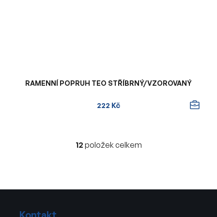
RAMENNÍ POPRUH TEO STŘÍBRNÝ/VZOROVANÝ
222 Kč
12
položek celkem
O
v
l
á
d
Z
a
á
c
Kontakt