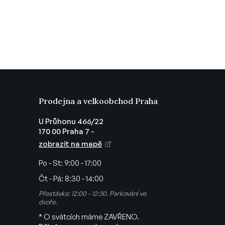
Prodejna a velkoobchod Praha
U Průhonu 466/22
170 00 Praha 7 -
zobrazit na mapě
Po - St:
9:00 - 17:00
Čt - Pá:
8:30 - 14:00
Přestávka: 12:00 - 12:30. Parkování ve
dvoře.
* O svátcích máme ZAVŘENO.