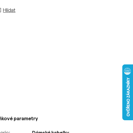
Hlídat
ňkové parametry
orie
Dámské kabelky