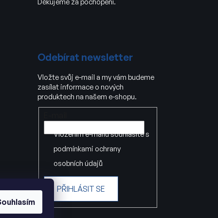
Děkujeme za pochopení.
Odebírat newsletter
Vložte svůj e-mail a my vám budeme
zasílat informace o nových
produktech na našem e-shopu.
E-mail
Vložením e-mailu souhlasíte s
podmínkami ochrany
osobních údajů
PŘIHLÁSIT SE
Souhlasím