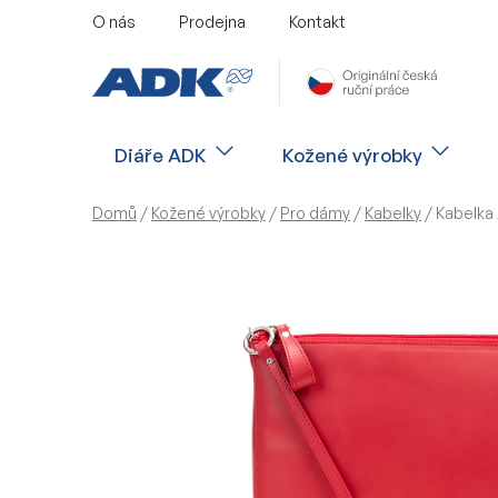
Přejít
O nás
Prodejna
Kontakt
na
obsah
Diáře ADK
Kožené výrobky
Domů
/
Kožené výrobky
/
Pro dámy
/
Kabelky
/
Kabelka 