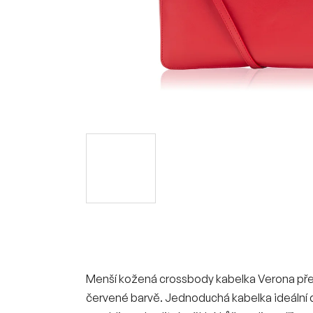
Menší kožená crossbody kabelka Verona př
červené barvě. Jednoduchá kabelka ideální do