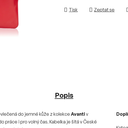
Tisk
Zeptat se
Popis
evlečená do jemné kůže z kolekce
Avanti
v
Dopl
 práce i pro volný čas. Kabelka je šitá v České
Kateg