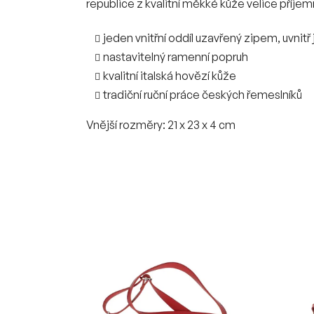
republice z kvalitní měkké kůže velice příje
jeden vnitřní oddíl uzavřený zipem, uvnitř
nastavitelný ramenní popruh
kvalitní italská hovězí kůže
tradiční ruční práce českých řemeslníků
Vnější rozměry: 21 x 23 x 4 cm