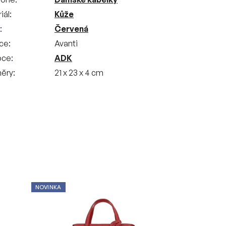
iál
Kůže
Červená
kce
Avanti
bce
ADK
ěry
21 x 23 x 4 cm
NOVINKA