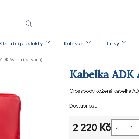
Ostatní produkty
Kolekce
Dárky
ADK Avanti (červená)
Kabelka ADK A
Crossbody kožená kabelka ADK
Dostupnost
2 220 Kč
Měrná cena: