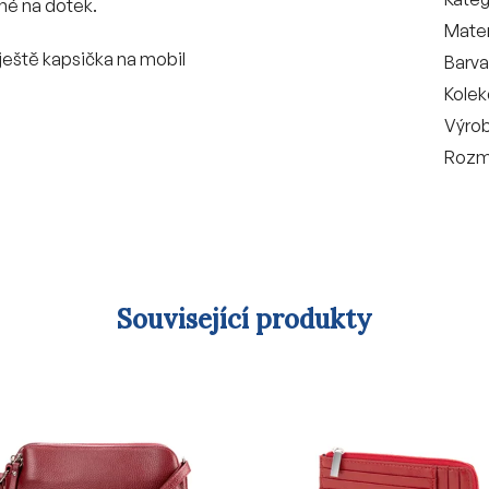
mné na dotek.
Mater
 ještě kapsička na mobil
Barva
Kole
Výro
Rozm
Související produkty