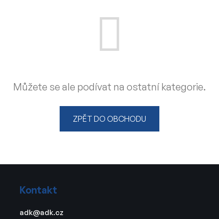
Můžete se ale podívat na ostatní kategorie.
ZPĚT DO OBCHODU
Z
á
Kontakt
p
a
adk
@
adk.cz