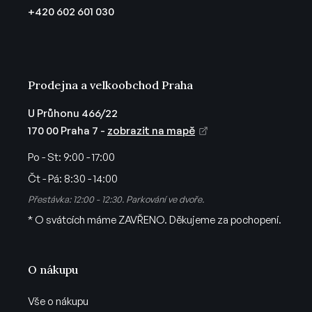
t
+420 602 601 030
í
Prodejna a velkoobchod Praha
U Průhonu 466/22
170 00 Praha 7 -
zobrazit na mapě
Po - St:
9:00 - 17:00
Čt - Pá:
8:30 - 14:00
Přestávka: 12:00 - 12:30. Parkování ve dvoře.
* O svátcích máme ZAVŘENO. Děkujeme za pochopení.
O nákupu
Vše o nákupu