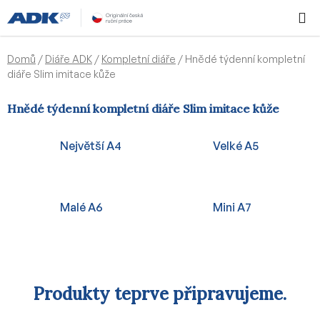
Přejít
Hledat
NÁKUPN
na
KOŠÍK
obsah
Domů
/
Diáře ADK
/
Kompletní diáře
/
Hnědé týdenní kompletní
diáře Slim imitace kůže
Hnědé týdenní kompletní diáře Slim imitace kůže
Největší A4
Velké A5
Malé A6
Mini A7
Produkty teprve připravujeme.