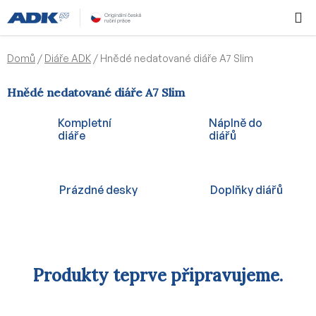
Přejít
Hledat
NÁKUPN
na
KOŠÍK
obsah
Domů
/
Diáře ADK
/
Hnědé nedatované diáře A7 Slim
Hnědé nedatované diáře A7 Slim
Kompletní
Náplně do
diáře
diářů
Prázdné desky
Doplňky diářů
Produkty teprve připravujeme.