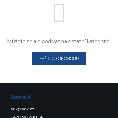
Můžete se ale podívat na ostatní kategorie.
ZPĚT DO OBCHODU
Z
á
Kontakt
p
a
adk
@
adk.cz
t
+420 602 601 030