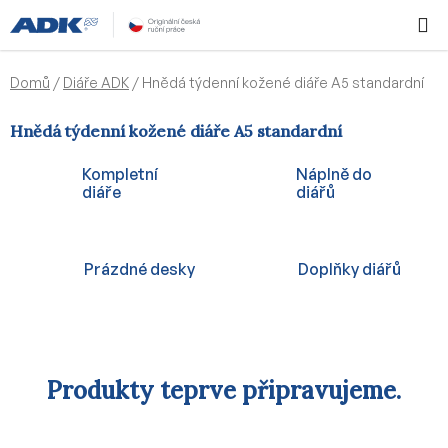
Přejít
Hledat
NÁKUPN
na
KOŠÍK
obsah
Domů
/
Diáře ADK
/
Hnědá týdenní kožené diáře A5 standardní
Hnědá týdenní kožené diáře A5 standardní
Kompletní
Náplně do
diáře
diářů
Prázdné desky
Doplňky diářů
Produkty teprve připravujeme.