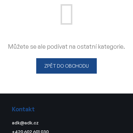
Můžete se ale podívat na ostatní kategorie.
ZPĚT DO OBCHODU
Z
á
Kontakt
p
a
adk
@
adk.cz
t
+420 602 601 030