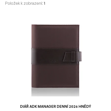
Položek k zobrazení:
1
V
ý
p
i
s
p
r
o
d
u
k
t
ů
DIÁŘ ADK MANAGER DENNÍ 2026 HNĚDÝ