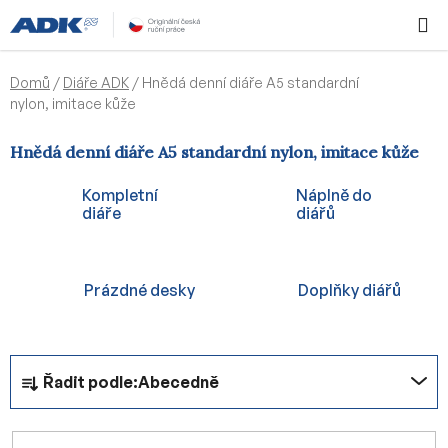
Přejít
Hledat
NÁKUPN
na
KOŠÍK
obsah
Domů
/
Diáře ADK
/
Hnědá denní diáře A5 standardní
nylon, imitace kůže
Hnědá denní diáře A5 standardní nylon, imitace kůže
Kompletní
Náplně do
diáře
diářů
Prázdné desky
Doplňky diářů
Ř
Řadit podle:
Abecedně
a
z
e