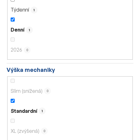
Týdenní
1
Denní
1
2026
0
Výška mechaniky
Slim (snížená)
0
Standardní
1
XL (zvýšená)
0