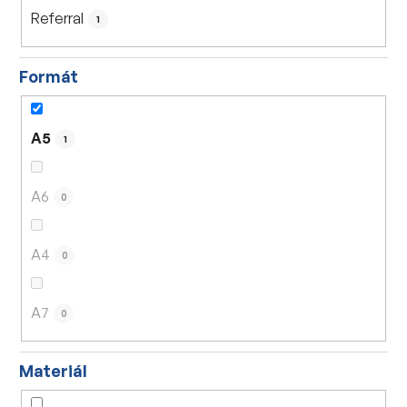
Referral
1
Formát
A5
1
A6
0
A4
0
A7
0
Materiál