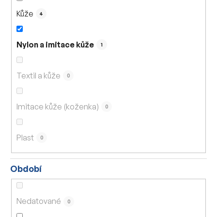
Kůže
4
Nylon a imitace kůže
1
Textil a kůže
0
Imitace kůže (koženka)
0
Plast
0
Období
Nedatované
0