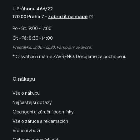
p
i
U Průhonu 466/22
s
170 00 Praha 7 -
zobrazit na mapě
u
Po - St:
9:00 - 17:00
Čt - Pá:
8:30 - 14:00
Přestávka: 12:00 - 12:30. Parkování ve dvoře.
* O svátcích máme ZAVŘENO. Děkujeme za pochopení.
O nákupu
Vše o nákupu
Nejčastější dotazy
Obchodní a záruční podmínky
Vše o záruce a reklamacích
Vrácení zboží
Ochrana osobních dat