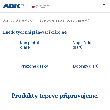
Přejít
Hledat
NÁKUPN
na
KOŠÍK
obsah
Domů
/
Diáře ADK
/
Hnědé týdenní plánovací diáře A4
Hnědé týdenní plánovací diáře A4
Kompletní
Náplně do
diáře
diářů
Prázdné desky
Doplňky diářů
Produkty teprve připravujeme.