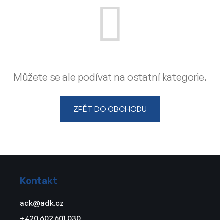
Můžete se ale podívat na ostatní kategorie.
ZPĚT DO OBCHODU
Z
á
Kontakt
p
a
adk
@
adk.cz
t
+420 602 601 030