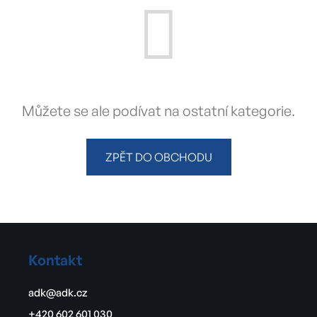
Můžete se ale podívat na ostatní kategorie.
ZPĚT DO OBCHODU
Z
á
Kontakt
p
a
adk
@
adk.cz
t
+420 602 601 030