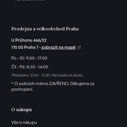
í
Prodejna a velkoobchod Praha
U Průhonu 466/22
170 00 Praha 7 -
zobrazit na mapě
Po - St:
9:00 - 17:00
Čt - Pá:
8:30 - 14:00
Přestávka: 12:00 - 12:30. Parkování ve dvoře.
* O svátcích máme ZAVŘENO. Děkujeme za
pochopení.
O nákupu
Vše o nákupu