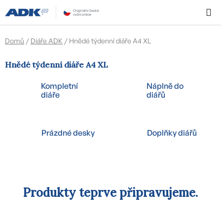
Přejít
Hledat
NÁKUPN
na
KOŠÍK
obsah
Domů
/
Diáře ADK
/
Hnědé týdenní diáře A4 XL
Hnědé týdenní diáře A4 XL
Kompletní
Náplně do
diáře
diářů
Prázdné desky
Doplňky diářů
Produkty teprve připravujeme.