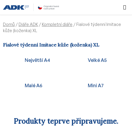
Přejít
Hledat
NÁKUPN
na
KOŠÍK
obsah
Domů
/
Diáře ADK
/
Kompletní diáře
/
Fialové týdenní Imitace
kůže (koženka) XL
Fialové týdenní Imitace kůže (koženka) XL
Největší A4
Velké A5
Malé A6
Mini A7
Produkty teprve připravujeme.