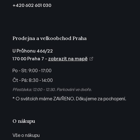
t
+420 602 601 030
í
Prodejna a velkoobchod Praha
U Průhonu 466/22
170 00 Praha 7 -
zobrazit na mapě
Po - St:
9:00 - 17:00
Čt - Pá:
8:30 - 14:00
Přestávka: 12:00 - 12:30. Parkování ve dvoře.
* O svátcích máme ZAVŘENO. Děkujeme za pochopení.
O nákupu
Vše o nákupu