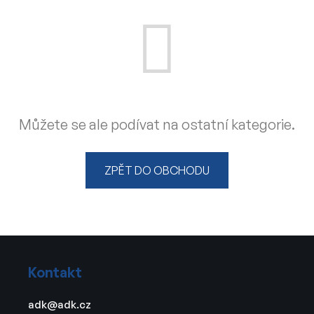
Můžete se ale podívat na ostatní kategorie.
ZPĚT DO OBCHODU
Z
á
Kontakt
p
a
adk
@
adk.cz