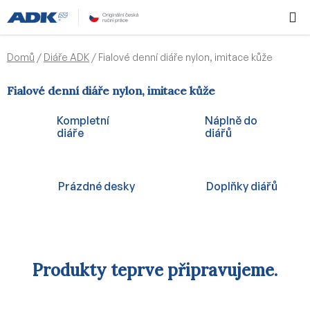
Přejít
Hledat
NÁKUPN
na
KOŠÍK
obsah
Domů
/
Diáře ADK
/
Fialové denní diáře nylon, imitace kůže
Fialové denní diáře nylon, imitace kůže
Kompletní
Náplně do
diáře
diářů
Prázdné desky
Doplňky diářů
Produkty teprve připravujeme.