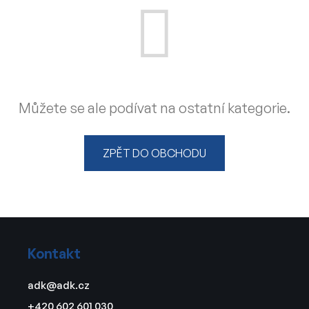
Můžete se ale podívat na ostatní kategorie.
ZPĚT DO OBCHODU
Z
á
Kontakt
p
a
adk
@
adk.cz
t
+420 602 601 030