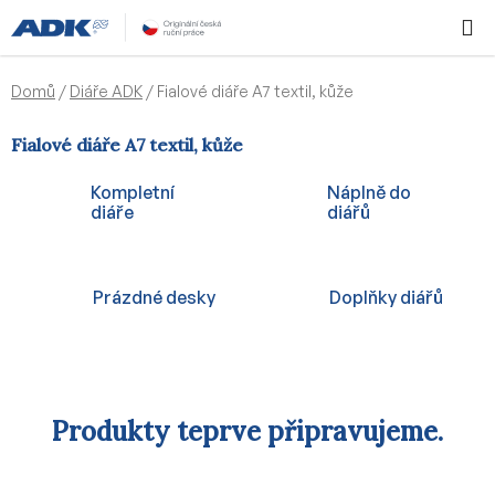
Přejít
Hledat
NÁKUPN
na
KOŠÍK
obsah
Domů
/
Diáře ADK
/
Fialové diáře A7 textil, kůže
Fialové diáře A7 textil, kůže
Kompletní
Náplně do
diáře
diářů
Prázdné desky
Doplňky diářů
Produkty teprve připravujeme.