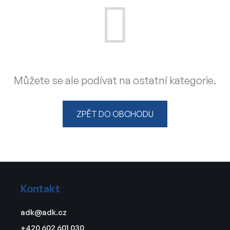
Můžete se ale podívat na ostatní kategorie.
ZPĚT DO OBCHODU
Z
á
Kontakt
p
a
adk
@
adk.cz
t
+420 602 601 030