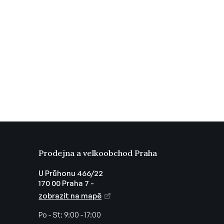
Prodejna a velkoobchod Praha
U Průhonu 466/22
170 00 Praha 7 -
zobrazit na mapě
Po - St:
9:00 - 17:00