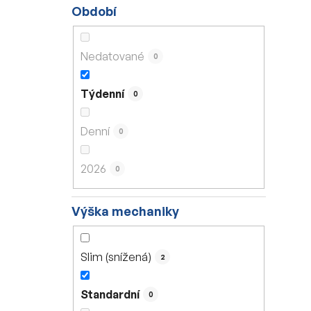
Období
Nedatované
0
Týdenní
0
Denní
0
2026
0
Výška mechaniky
Slim (snížená)
2
Standardní
0