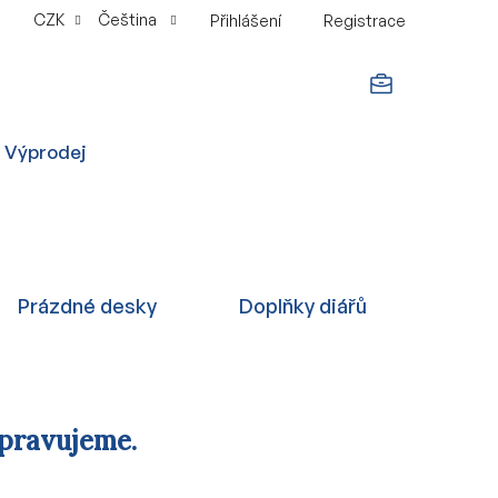
CZK
Čeština
Přihlášení
Registrace
NÁKUPNÍ
Výprodej
KOŠÍK
Prázdné desky
Doplňky diářů
ipravujeme.