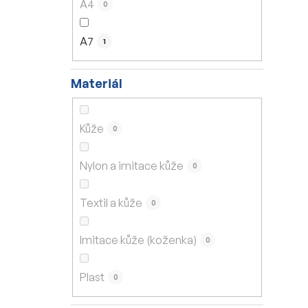
A4
0
A7
1
Materiál
Kůže
0
Nylon a imitace kůže
0
Textil a kůže
0
Imitace kůže (koženka)
0
Plast
0