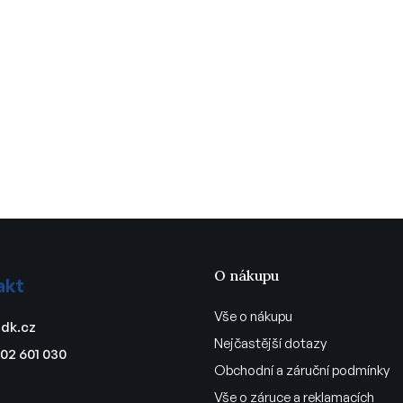
O nákupu
akt
Vše o nákupu
dk.cz
Nejčastější dotazy
02 601 030
Obchodní a záruční podmínky
Vše o záruce a reklamacích