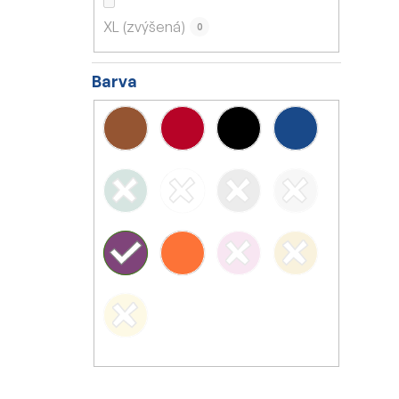
XL (zvýšená)
0
Barva