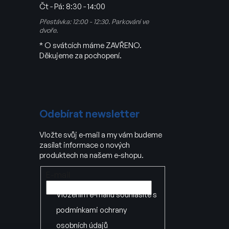
Čt - Pá:
8:30 - 14:00
Přestávka: 12:00 - 12:30. Parkování ve
dvoře.
* O svátcích máme ZAVŘENO.
Děkujeme za pochopení.
Odebírat newsletter
Vložte svůj e-mail a my vám budeme
zasílat informace o nových
produktech na našem e-shopu.
E-mail
Vložením e-mailu souhlasíte s
podmínkami ochrany
osobních údajů