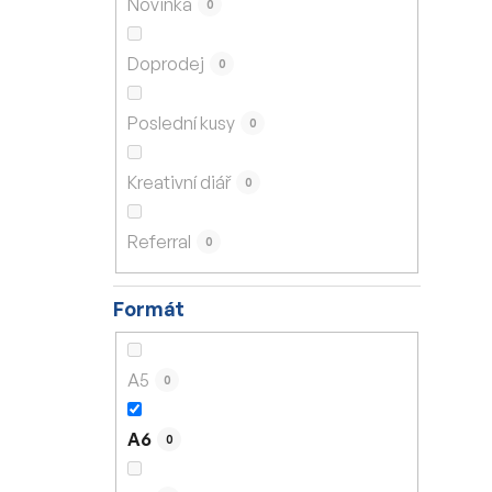
Novinka
0
í
p
Doprodej
0
a
n
Poslední kusy
0
e
l
Kreativní diář
0
Referral
0
Formát
A5
0
A6
0