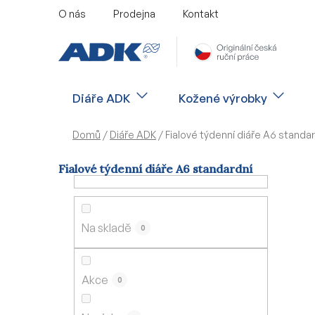
Přejít
O nás
Prodejna
Kontakt
na
obsah
Diáře ADK
Kožené výrobky
Domů
/
Diáře ADK
/
Fialové týdenní diáře A6 standa
Fialové týdenní diáře A6 standardní
P
o
s
Na skladě
0
t
r
a
Akce
0
n
n