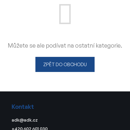
Můžete se ale podívat na ostatní kategorie.
ZPĚT DO OBCHODU
Z
á
Kontakt
p
a
adk
@
adk.cz
t
+420 602 601 030