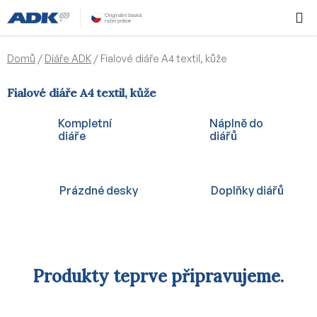
Přejít
Hledat
NÁKUPN
na
KOŠÍK
obsah
Domů
/
Diáře ADK
/
Fialové diáře A4 textil, kůže
Fialové diáře A4 textil, kůže
Kompletní
Náplně do
diáře
diářů
Prázdné desky
Doplňky diářů
Produkty teprve připravujeme.