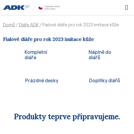
Přejít
Hledat
NÁKUPN
na
KOŠÍK
obsah
Domů
/
Diáře ADK
/
Fialové diáře pro rok 2023 imitace kůže
Fialové diáře pro rok 2023 imitace kůže
Kompletní
Náplně do
diáře
diářů
Prázdné desky
Doplňky diářů
Produkty teprve připravujeme.