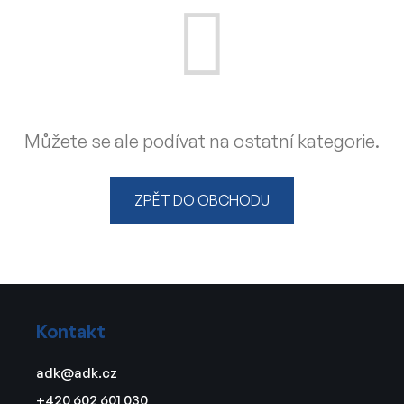
Můžete se ale podívat na ostatní kategorie.
ZPĚT DO OBCHODU
Z
á
Kontakt
p
a
adk
@
adk.cz
t
+420 602 601 030