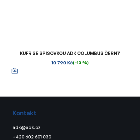
KUFR SE SPISOVKOU ADK COLUMBUS ČERNÝ
10 790 Kč
(–10 %)
Z
á
Kontakt
p
a
adk
@
adk.cz
t
+420 602 601 030