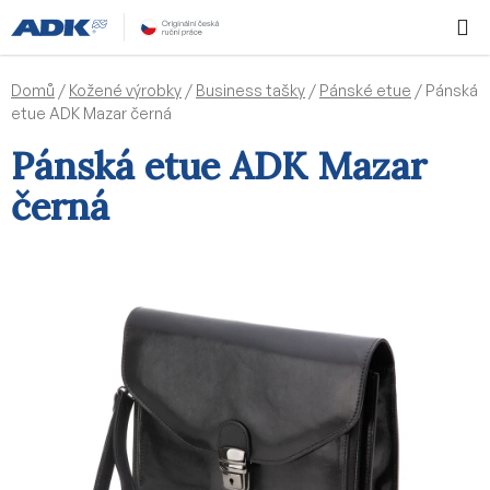
Přejít
Hledat
NÁKUPN
na
KOŠÍK
obsah
Domů
/
Kožené výrobky
/
Business tašky
/
Pánské etue
/
Pánská
etue ADK Mazar černá
Pánská etue ADK Mazar
černá