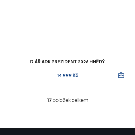
DIÁŘ ADK PREZIDENT 2026 HNĚDÝ
14 999 Kč
17
položek celkem
O
v
l
á
d
Z