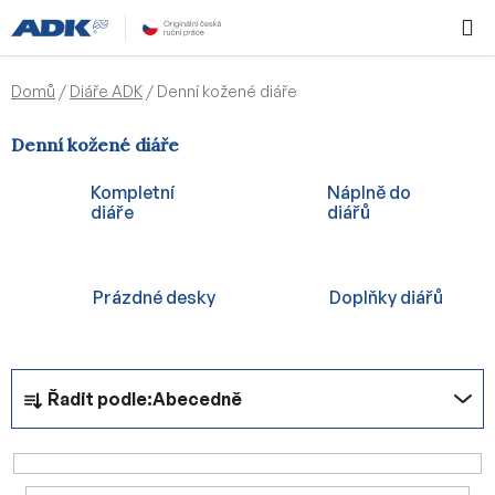
Přejít
Hledat
NÁKUPN
na
KOŠÍK
obsah
Domů
/
Diáře ADK
/
Denní kožené diáře
Denní kožené diáře
Kompletní
Náplně do
diáře
diářů
Prázdné desky
Doplňky diářů
Ř
Řadit podle:
Abecedně
a
z
e