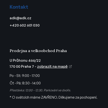
a
á
c
Kontakt
p
í
a
p
adk
@
adk.cz
t
r
+420 602 601 030
v
í
k
y
v
ý
Prodejna a velkoobchod Praha
p
i
U Průhonu 466/22
s
170 00 Praha 7 -
zobrazit na mapě
u
Po - St:
9:00 - 17:00
Čt - Pá:
8:30 - 14:00
Přestávka: 12:00 - 12:30. Parkování ve dvoře.
* O svátcích máme ZAVŘENO. Děkujeme za pochopení.