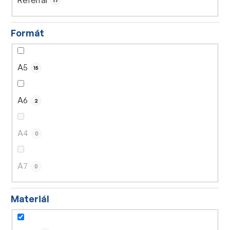
17
Formát
A5
15
A6
2
A4
0
A7
0
Materiál