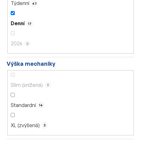
Týdenní
47
Denní
17
2026
0
Výška mechaniky
Slim (snížená)
0
Standardní
14
XL (zvýšená)
3