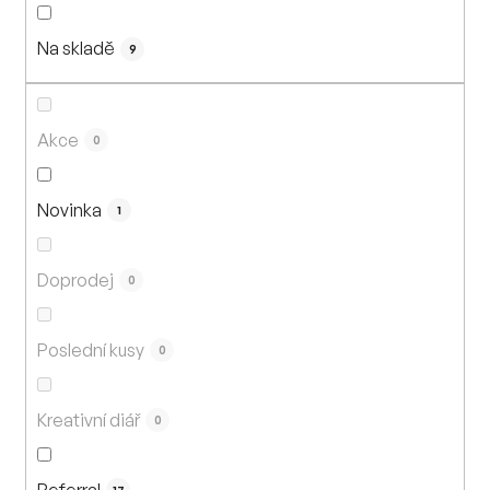
n
í
Na skladě
p
9
r
o
d
Akce
0
u
k
Novinka
1
t
ů
Doprodej
0
Poslední kusy
0
Kreativní diář
0
Referral