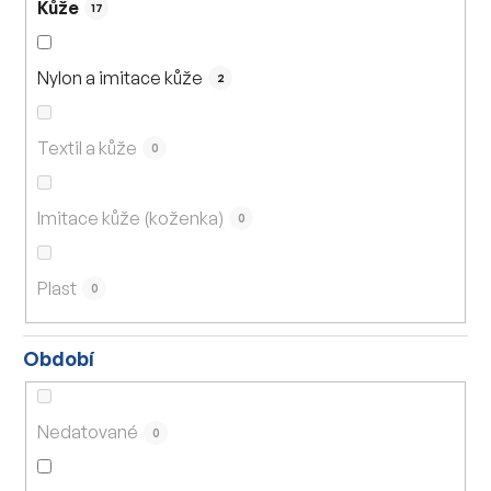
Kůže
17
Nylon a imitace kůže
2
Textil a kůže
0
Imitace kůže (koženka)
0
Plast
0
Období
Nedatované
0