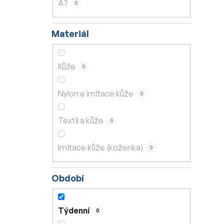
A7
0
Materiál
Kůže
0
Nylon a imitace kůže
0
Textil a kůže
0
Imitace kůže (koženka)
0
Období
Týdenní
0