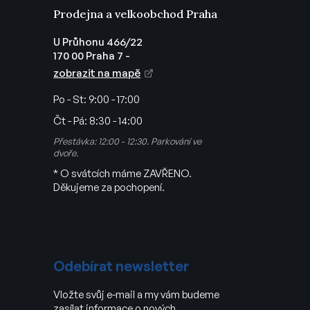
Prodejna a velkoobchod Praha
U Průhonu 466/22
170 00 Praha 7 -
zobrazit na mapě
Po - St:
9:00 - 17:00
Čt - Pá:
8:30 - 14:00
Přestávka: 12:00 - 12:30. Parkování ve
dvoře.
* O svátcích máme ZAVŘENO.
Děkujeme za pochopení.
Odebírat newsletter
Vložte svůj e-mail a my vám budeme
zasílat informace o nových