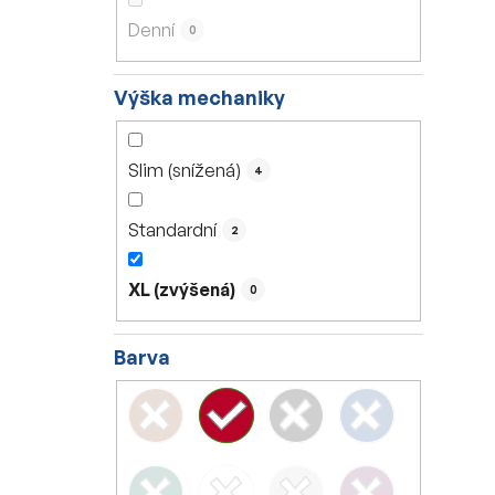
Denní
0
Výška mechaniky
Slim (snížená)
4
Standardní
2
XL (zvýšená)
0
Barva