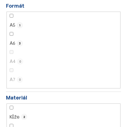
Formát
A5
1
A6
3
A4
0
A7
0
Materiál
Kůže
2