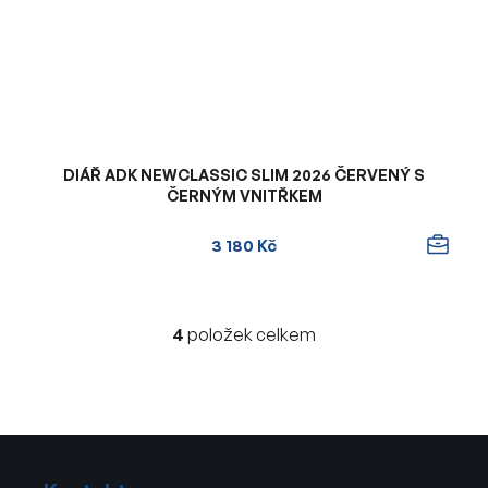
DIÁŘ ADK NEWCLASSIC SLIM 2026 ČERVENÝ S
ČERNÝM VNITŘKEM
3 180 Kč
4
položek celkem
O
v
l
á
d
Z
a
á