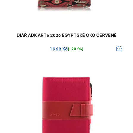
k
t
ů
DIÁŘ ADK ART6 2026 EGYPTSKÉ OKO ČERVENÉ
1 968 Kč
(–20 %)