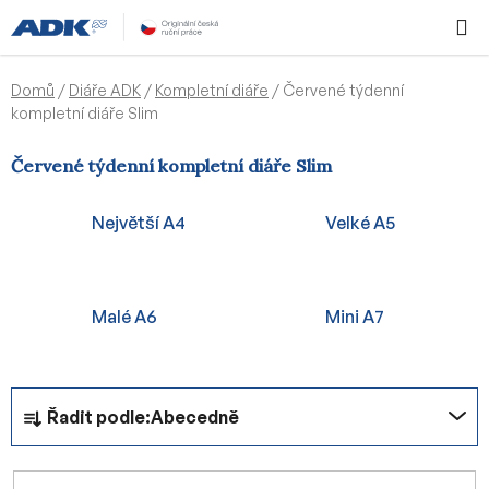
Přejít
Hledat
NÁKUPN
na
KOŠÍK
obsah
Domů
/
Diáře ADK
/
Kompletní diáře
/
Červené týdenní
kompletní diáře Slim
Červené týdenní kompletní diáře Slim
Největší A4
Velké A5
Malé A6
Mini A7
Ř
Řadit podle:
Abecedně
a
z
e