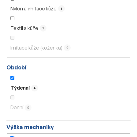
Nylon a imitace kůže
1
Textil a kůže
1
Imitace kůže (koženka)
0
Období
Týdenní
4
Denní
0
Výška mechaniky