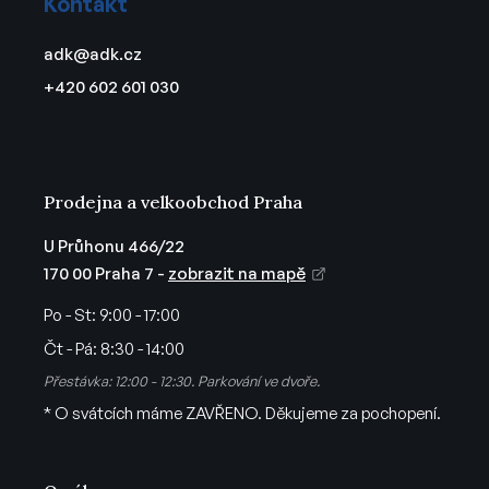
c
Kontakt
p
í
a
p
adk
@
adk.cz
t
r
+420 602 601 030
v
í
k
y
v
ý
Prodejna a velkoobchod Praha
p
i
U Průhonu 466/22
s
170 00 Praha 7 -
zobrazit na mapě
u
Po - St:
9:00 - 17:00
Čt - Pá:
8:30 - 14:00
Přestávka: 12:00 - 12:30. Parkování ve dvoře.
* O svátcích máme ZAVŘENO. Děkujeme za pochopení.