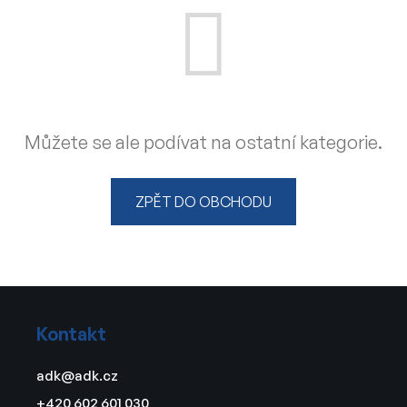
Můžete se ale podívat na ostatní kategorie.
ZPĚT DO OBCHODU
Z
á
Kontakt
p
a
adk
@
adk.cz
t
+420 602 601 030