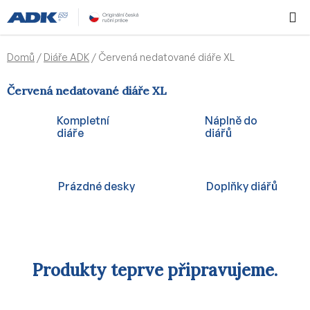
Přejít
Hledat
NÁKUPN
na
KOŠÍK
obsah
Domů
/
Diáře ADK
/
Červená nedatované diáře XL
Červená nedatované diáře XL
Kompletní
Náplně do
diáře
diářů
Prázdné desky
Doplňky diářů
Produkty teprve připravujeme.