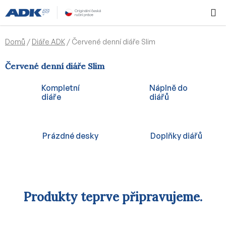
Přejít
Hledat
NÁKUPN
na
KOŠÍK
obsah
Domů
/
Diáře ADK
/
Červené denní diáře Slim
Červené denní diáře Slim
Kompletní
Náplně do
diáře
diářů
Prázdné desky
Doplňky diářů
Produkty teprve připravujeme.