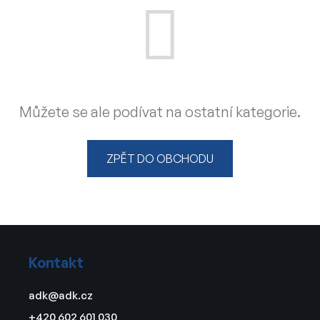
Můžete se ale podívat na ostatní kategorie.
ZPĚT DO OBCHODU
Z
á
Kontakt
p
a
adk
@
adk.cz
t
+420 602 601 030