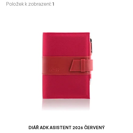
Položek k zobrazení:
1
V
ý
p
i
s
p
r
o
d
u
k
t
ů
DIÁŘ ADK ASISTENT 2026 ČERVENÝ