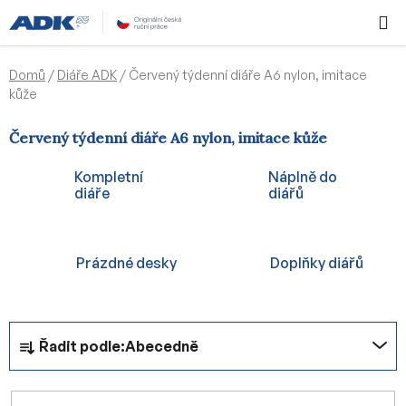
Přejít
Hledat
NÁKUPN
na
KOŠÍK
obsah
Domů
/
Diáře ADK
/
Červený týdenní diáře A6 nylon, imitace
kůže
Červený týdenní diáře A6 nylon, imitace kůže
Kompletní
Náplně do
diáře
diářů
Prázdné desky
Doplňky diářů
Ř
Řadit podle:
Abecedně
a
z
e