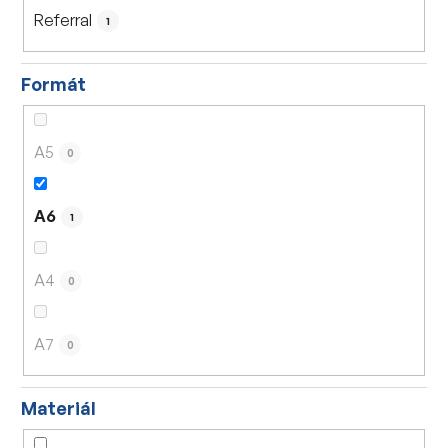
Referral
1
Formát
A5
0
A6
1
A4
0
A7
0
Materiál