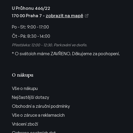
p
i
U Průhonu 466/22
s
170 00 Praha 7 -
zobrazit na mapě
u
Po - St:
9:00 - 17:00
Čt - Pá:
8:30 - 14:00
Přestávka: 12:00 - 12:30. Parkování ve dvoře.
* O svátcích máme ZAVŘENO. Děkujeme za pochopení.
O nákupu
Vše o nákupu
Nejčastější dotazy
Obchodní a záruční podmínky
Vše o záruce a reklamacích
Vrácení zboží
Ochrana osobních dat