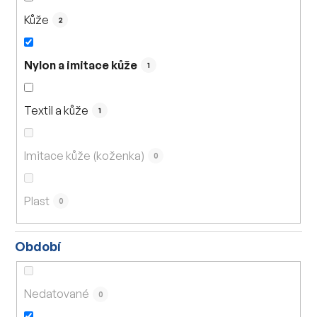
Kůže
2
Nylon a imitace kůže
1
Textil a kůže
1
Imitace kůže (koženka)
0
Plast
0
Období
Nedatované
0