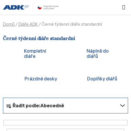
Přejít
Hledat
NÁKUPN
na
KOŠÍK
obsah
Domů
/
Diáře ADK
/
Černé týdenní diáře standardní
Černé týdenní diáře standardní
Kompletní
Náplně do
diáře
diářů
Prázdné desky
Doplňky diářů
Ř
Řadit podle:
Abecedně
a
z
e