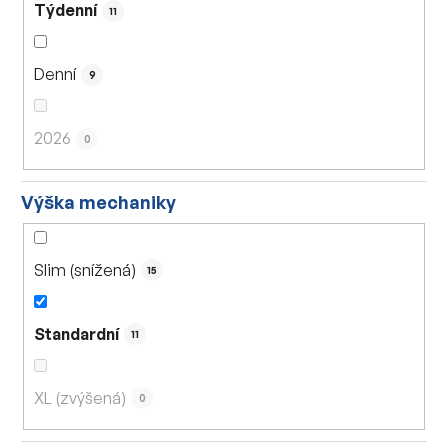
Týdenní
11
Denní
9
2026
0
Výška mechaniky
Slim (snížená)
15
Standardní
11
XL (zvýšená)
0