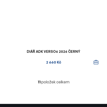
DIÁŘ ADK VERSO6 2026 ČERNÝ
2 660 Kč
11
položek celkem
O
v
l
á
d
Z