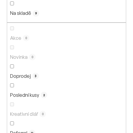
n
í
Na skladě
p
9
r
o
d
Akce
0
u
k
Novinka
0
t
ů
Doprodej
3
Poslední kusy
2
Kreativní diář
0
Referral