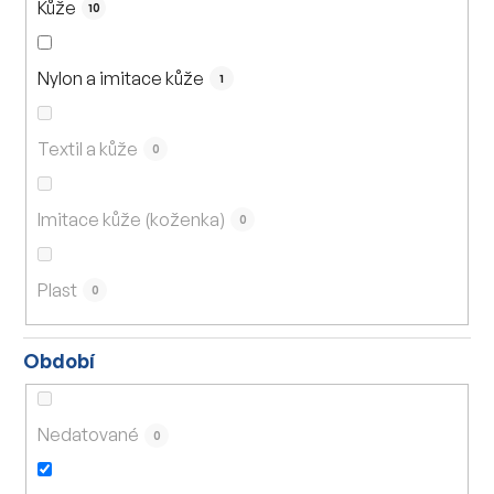
Kůže
10
Nylon a imitace kůže
1
Textil a kůže
0
Imitace kůže (koženka)
0
Plast
0
Období
Nedatované
0