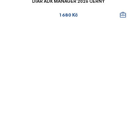
DIÁŘ ADK MANAGER 2026 ČERNÝ
1 680 Kč