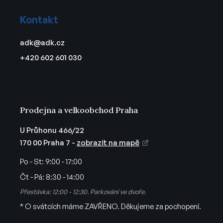
a
á
c
Kontakt
p
í
a
p
adk
@
adk.cz
t
r
+420 602 601 030
v
í
k
y
v
ý
Prodejna a velkoobchod Praha
p
i
U Průhonu 466/22
s
170 00 Praha 7 -
zobrazit na mapě
u
Po - St:
9:00 - 17:00
Čt - Pá:
8:30 - 14:00
Přestávka: 12:00 - 12:30. Parkování ve dvoře.
* O svátcích máme ZAVŘENO. Děkujeme za pochopení.