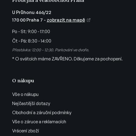
p
i
U Průhonu 466/22
s
170 00 Praha 7 -
zobrazit na mapě
u
Po - St:
9:00 - 17:00
Čt - Pá:
8:30 - 14:00
Přestávka: 12:00 - 12:30. Parkování ve dvoře.
* O svátcích máme ZAVŘENO. Děkujeme za pochopení.
O nákupu
Vše o nákupu
Nejčastější dotazy
Obchodní a záruční podmínky
Vše o záruce a reklamacích
Vrácení zboží