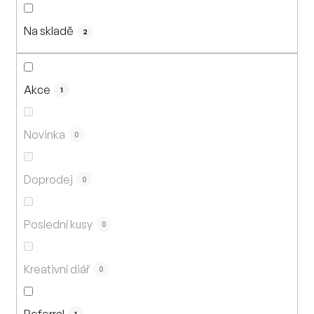
n
í
Na skladě
p
2
r
o
d
Akce
1
u
k
Novinka
0
t
ů
Doprodej
0
Poslední kusy
0
Kreativní diář
0
Referral