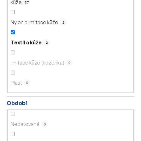
Kůže
27
Nylon a imitace kůže
2
Textil a kůže
2
Imitace kůže (koženka)
0
Plast
0
Období
Nedatované
0