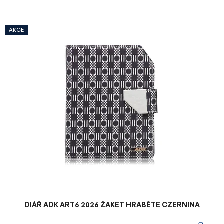
V
AKCE
ý
p
i
s
p
r
o
d
u
k
t
ů
DIÁŘ ADK ART6 2026 ŽAKET HRABĚTE CZERNINA