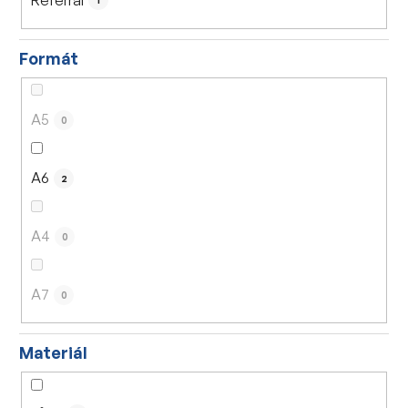
1
Formát
A5
0
A6
2
A4
0
A7
0
Materiál