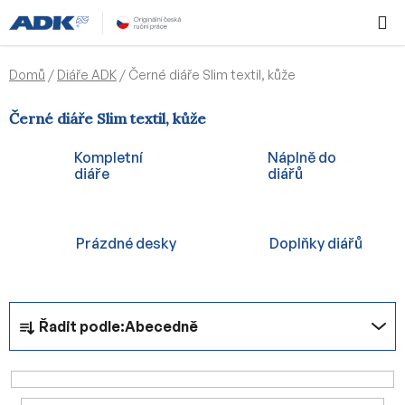
Přejít
Hledat
NÁKUPN
na
KOŠÍK
obsah
Domů
/
Diáře ADK
/
Černé diáře Slim textil, kůže
Černé diáře Slim textil, kůže
Kompletní
Náplně do
diáře
diářů
Prázdné desky
Doplňky diářů
Ř
Řadit podle:
Abecedně
a
z
e