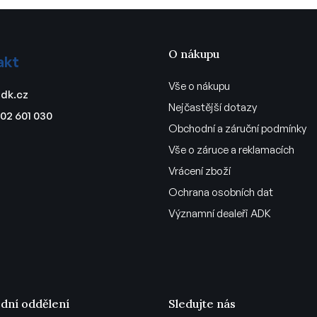
á
d
a
c
O nákupu
akt
í
p
Vše o nákupu
dk.cz
r
Nejčastější dotazy
v
02 601 030
Obchodní a záruční podmínky
k
y
Vše o záruce a reklamacích
v
Vrácení zboží
ý
p
Ochrana osobních dat
i
Významní dealeři ADK
s
u
dní oddělení
Sledujte nás