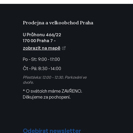
Prodejna a velkoobchod Praha
U Průhonu 466/22
170 00 Praha 7 -
zobrazit na mapě
Po - St:
9:00 - 17:00
Čt - Pá:
8:30 - 14:00
Přestávka: 12:00 - 12:30. Parkování ve
dvoře.
* O svátcích máme ZAVŘENO.
Děkujeme za pochopení.
Odebírat newsletter