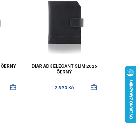
n
í
p
r
o
d
u
k
t
6 ČERNÝ
DIÁŘ ADK ELEGANT SLIM 2026
ů
ČERNÝ
2 390 Kč