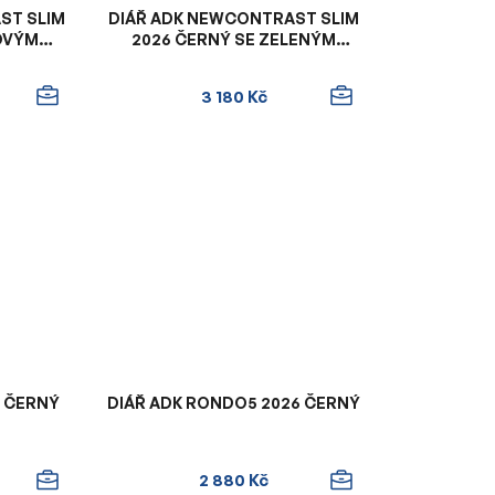
ST SLIM
DIÁŘ ADK NEWCONTRAST SLIM
LOVÝM
2026 ČERNÝ SE ZELENÝM
ASTNÍM
VNITŘKEM A KONTRASTNÍM
ŠITÍM
3 180 Kč
6 ČERNÝ
DIÁŘ ADK RONDO5 2026 ČERNÝ
2 880 Kč