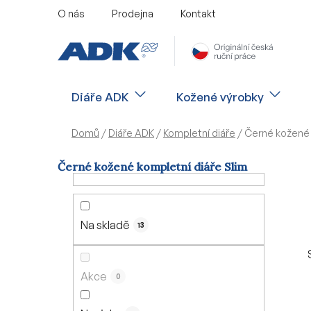
Přejít
O nás
Prodejna
Kontakt
na
obsah
Diáře ADK
Kožené výrobky
Domů
/
Diáře ADK
/
Kompletní diáře
/
Černé kožené 
Černé kožené kompletní diáře Slim
P
o
s
Na skladě
13
t
r
a
Akce
0
n
n