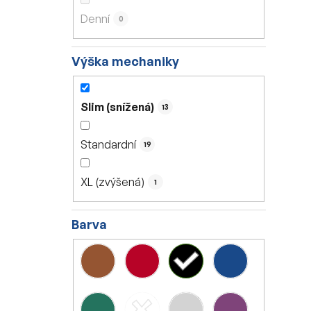
Denní
0
Výška mechaniky
Slim (snížená)
13
Standardní
19
XL (zvýšená)
1
Barva