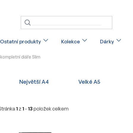
Ostatní produkty
Kolekce
Dárky
kompletní diáře Slim
Největší A4
Velké A5
Stránka
1
z
1
-
13
položek celkem
V