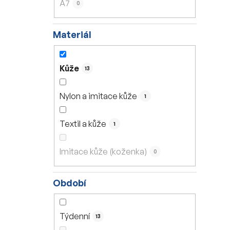
A7
0
Materiál
Kůže
13
Nylon a imitace kůže
1
Textil a kůže
1
Imitace kůže (koženka)
0
Období
Týdenní
13