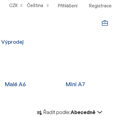
CZK
Čeština
Přihlášení
Registrace
NÁKUPNÍ
Výprodej
KOŠÍK
Malé A6
Mini A7
Ř
Řadit podle:
Abecedně
a
z
e