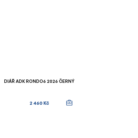
DIÁŘ ADK RONDO6 2026 ČERNÝ
2 460 Kč
O
v
l