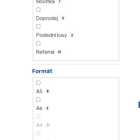
Novinka
1
í
p
Doprodej
3
a
n
Poslední kusy
2
e
l
Referral
13
Formát
A5
8
A6
5
A4
0