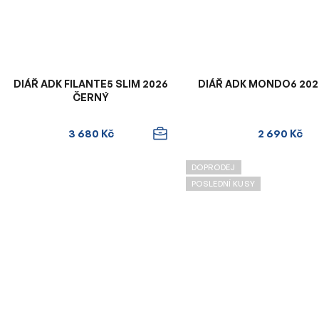
DIÁŘ ADK FILANTE5 SLIM 2026
DIÁŘ ADK MONDO6 202
ČERNÝ
3 680 Kč
2 690 Kč
DOPRODEJ
POSLEDNÍ KUSY