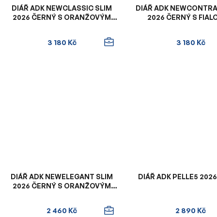
DIÁŘ ADK NEWCLASSIC SLIM
DIÁŘ ADK NEWCONTRA
2026 ČERNÝ S ORANŽOVÝM
2026 ČERNÝ S FIA
VNITŘKEM
VNITŘKEM A KONTR
ŠITÍM
3 180 Kč
3 180 Kč
DIÁŘ ADK NEWELEGANT SLIM
DIÁŘ ADK PELLE5 202
2026 ČERNÝ S ORANŽOVÝM
VNITŘKEM
2 460 Kč
2 890 Kč