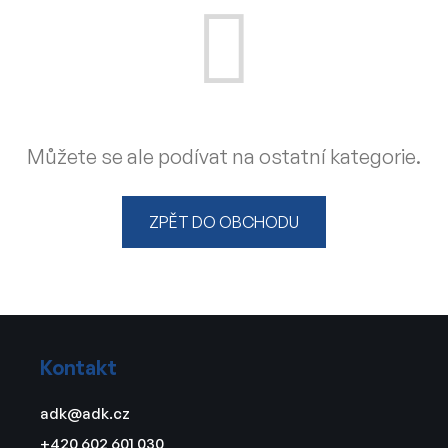
Můžete se ale podívat na ostatní kategorie.
ZPĚT DO OBCHODU
Z
á
Kontakt
p
a
adk
@
adk.cz
t
+420 602 601 030