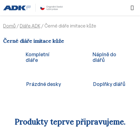
Přejít
Hledat
NÁKUPN
na
KOŠÍK
obsah
Domů
/
Diáře ADK
/
Černé diáře imitace kůže
Černé diáře imitace kůže
Kompletní
Náplně do
diáře
diářů
Prázdné desky
Doplňky diářů
Produkty teprve připravujeme.