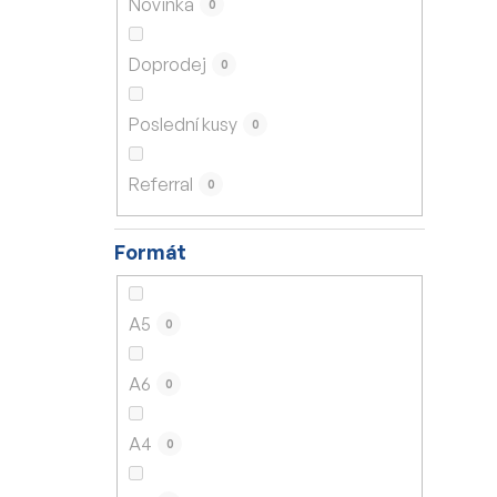
Novinka
0
í
p
Doprodej
0
a
n
Poslední kusy
0
e
l
Referral
0
Formát
A5
0
A6
0
A4
0