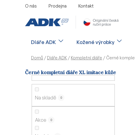
Přejít
O nás
Prodejna
Kontakt
na
obsah
Diáře ADK
Kožené výrobky
Domů
/
Diáře ADK
/
Kompletní diáře
/
Černé komplet
Černé kompletní diáře XL imitace kůže
P
o
s
Na skladě
0
t
r
a
Akce
0
n
n