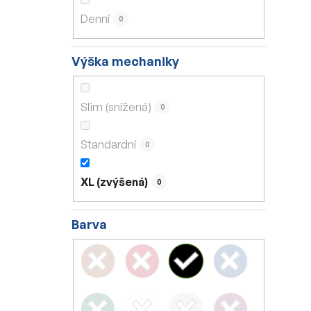
Denní
0
Výška mechaniky
Slim (snížená)
0
Standardní
0
XL (zvýšená)
0
Barva