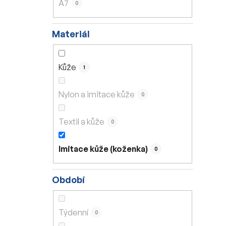
A7
0
Materiál
Kůže
1
Nylon a imitace kůže
0
Textil a kůže
0
Imitace kůže (koženka)
0
Období
Týdenní
0