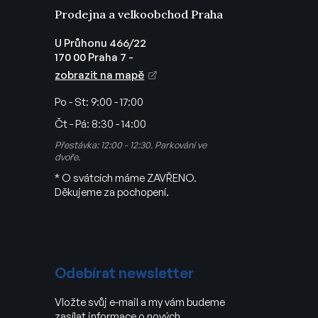
Prodejna a velkoobchod Praha
U Průhonu 466/22
170 00 Praha 7 -
zobrazit na mapě
Po - St:
9:00 - 17:00
Čt - Pá:
8:30 - 14:00
Přestávka: 12:00 - 12:30. Parkování ve
dvoře.
* O svátcích máme ZAVŘENO.
Děkujeme za pochopení.
Odebírat newsletter
Vložte svůj e-mail a my vám budeme
zasílat informace o nových