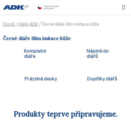
Přejít
Hledat
NÁKUPN
na
KOŠÍK
obsah
Domů
/
Diáře ADK
/
Černé diáře Slim imitace kůže
Černé diáře Slim imitace kůže
Kompletní
Náplně do
diáře
diářů
Prázdné desky
Doplňky diářů
Produkty teprve připravujeme.