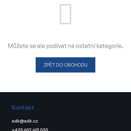
Můžete se ale podívat na ostatní kategorie.
ZPĚT DO OBCHODU
Z
á
Kontakt
p
a
adk
@
adk.cz
t
+420 602 601 030