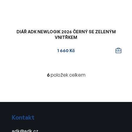
DIÁŘ ADK NEWLOGIK 2026 ČERNÝ SE ZELENÝM
VNITŘKEM
1 660 Kč
6
položek celkem
O
v
l
á
d
Z
a
á
c
Kontakt
p
í
a
p
adk
@
adk.cz