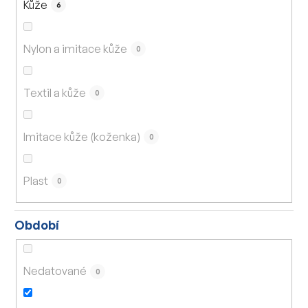
Kůže
6
Nylon a imitace kůže
0
Textil a kůže
0
Imitace kůže (koženka)
0
Plast
0
Období
Nedatované
0