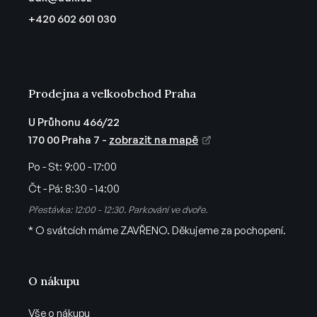
t
r
+420 602 601 030
v
í
k
y
v
ý
Prodejna a velkoobchod Praha
p
i
U Průhonu 466/22
s
170 00 Praha 7 -
zobrazit na mapě
u
Po - St:
9:00 - 17:00
Čt - Pá:
8:30 - 14:00
Přestávka: 12:00 - 12:30. Parkování ve dvoře.
* O svátcích máme ZAVŘENO. Děkujeme za pochopení.
O nákupu
Vše o nákupu