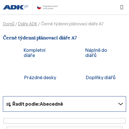
Přejít
Hledat
NÁKUPN
na
KOŠÍK
obsah
Domů
/
Diáře ADK
/
Černé týdenní plánovací diáře A7
Černé týdenní plánovací diáře A7
Kompletní
Náplně do
diáře
diářů
Prázdné desky
Doplňky diářů
Ř
Řadit podle:
Abecedně
a
z
e