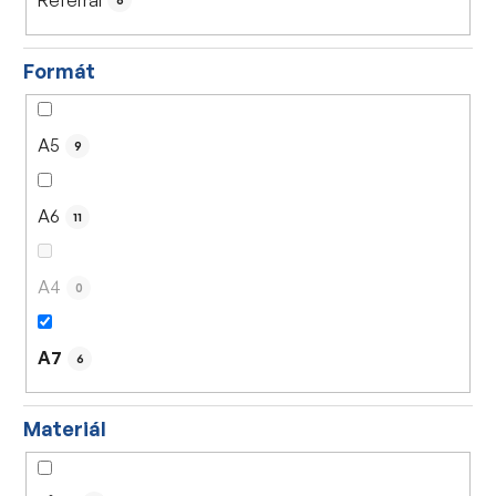
6
Formát
A5
9
A6
11
A4
0
A7
6
Materiál