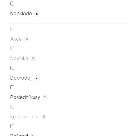
n
í
Na skladě
p
6
r
o
d
Akce
0
u
k
Novinka
0
t
ů
Doprodej
2
Poslední kusy
1
Kreativní diář
0
Referral