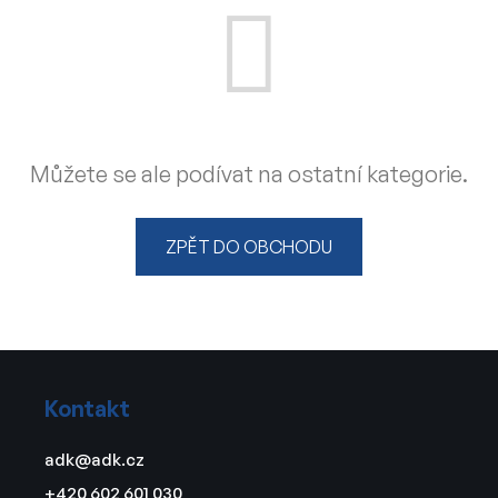
Můžete se ale podívat na ostatní kategorie.
ZPĚT DO OBCHODU
Z
á
Kontakt
p
a
adk
@
adk.cz
t
+420 602 601 030