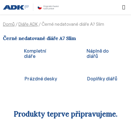
Přejít
Hledat
NÁKUPN
na
KOŠÍK
obsah
Domů
/
Diáře ADK
/
Černé nedatované diáře A7 Slim
Černé nedatované diáře A7 Slim
Kompletní
Náplně do
diáře
diářů
Prázdné desky
Doplňky diářů
Produkty teprve připravujeme.