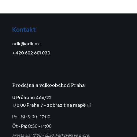
l
á
d
Z
a
á
c
Kontakt
p
í
a
p
adk
@
adk.cz
t
r
+420 602 601 030
v
í
k
y
v
ý
Prodejna a velkoobchod Praha
p
i
U Průhonu 466/22
s
170 00 Praha 7 -
zobrazit na mapě
u
Po - St:
9:00 - 17:00
Čt - Pá:
8:30 - 14:00
Přestávka: 12:00 - 12:30. Parkování ve dvoře.