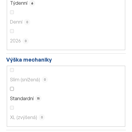
Týdenní
6
Denní
0
2026
0
Výška mechaniky
Slim (snížená)
0
Standardní
11
XL (zvýšená)
0