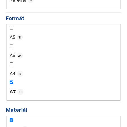
6
Formát
A5
31
A6
24
A4
2
A7
11
Materiál