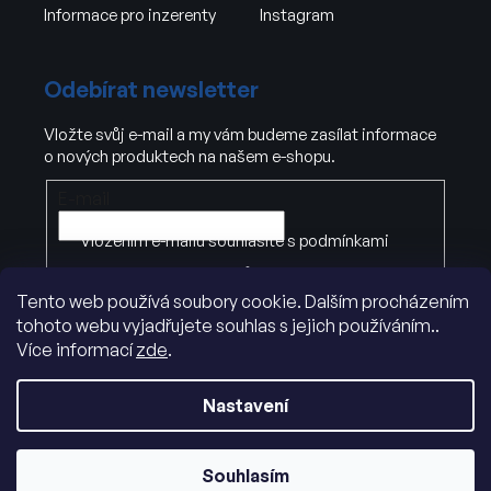
Informace pro inzerenty
Instagram
Odebírat newsletter
Vložte svůj e-mail a my vám budeme zasílat informace
o nových produktech na našem e-shopu.
E-mail
Vložením e-mailu souhlasíte s
podmínkami
ochrany osobních údajů
Tento web používá soubory cookie. Dalším procházením
tohoto webu vyjadřujete souhlas s jejich používáním..
PŘIHLÁSIT SE
Více informací
zde
.
Nastavení
Souhlasím
Vytvořil Shoptet
|
Dostmedia