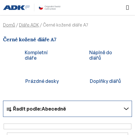
Přejít
Hledat
NÁKUPN
na
KOŠÍK
obsah
Domů
/
Diáře ADK
/
Černé kožené diáře A7
Černé kožené diáře A7
Kompletní
Náplně do
diáře
diářů
Prázdné desky
Doplňky diářů
Ř
Řadit podle:
Abecedně
a
z
e