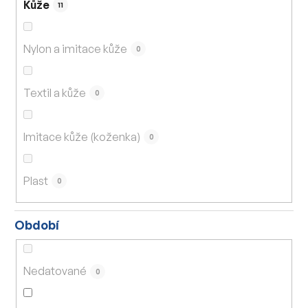
Kůže
11
Nylon a imitace kůže
0
Textil a kůže
0
Imitace kůže (koženka)
0
Plast
0
Období
Nedatované
0