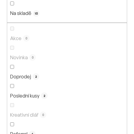
n
í
Na skladě
p
10
r
o
d
Akce
0
u
k
Novinka
0
t
ů
Doprodej
2
Poslední kusy
2
Kreativní diář
0
Referral