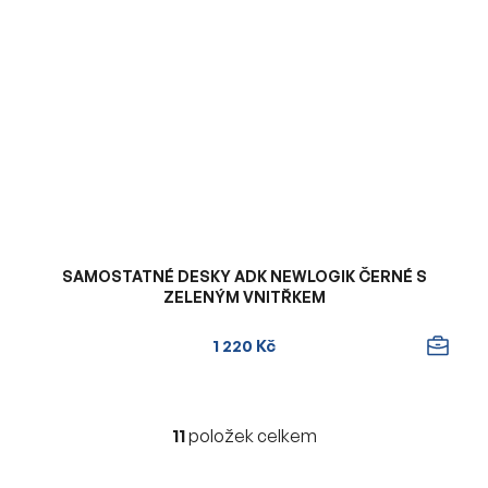
SAMOSTATNÉ DESKY ADK NEWLOGIK ČERNÉ S
ZELENÝM VNITŘKEM
1 220 Kč
11
položek celkem
O
v