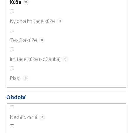
Kůže
11
Nylon a imitace kůže
0
Textil a kůže
0
Imitace kůže (koženka)
0
Plast
0
Období
Nedatované
0