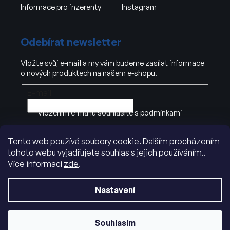
Informace pro inzerenty
Instagram
Odebírat newsletter
Vložte svůj e-mail a my vám budeme zasílat informace
o nových produktech na našem e-shopu.
E-mail
Vložením e-mailu souhlasíte s
podmínkami
ochrany osobních údajů
Tento web používá soubory cookie. Dalším procházením
tohoto webu vyjadřujete souhlas s jejich používáním..
PŘIHLÁSIT SE
Více informací
zde
.
Nastavení
Souhlasím
Vytvořil Shoptet
|
Dostmedia