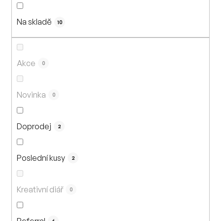
n
í
Na skladě
p
10
r
o
d
Akce
0
u
k
Novinka
0
t
ů
Doprodej
2
Poslední kusy
2
Kreativní diář
0
Referral