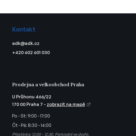
l
á
d
Z
a
á
c
Kontakt
p
í
a
p
adk
@
adk.cz
t
r
+420 602 601 030
v
í
k
y
v
ý
Prodejna a velkoobchod Praha
p
i
U Průhonu 466/22
s
170 00 Praha 7 -
zobrazit na mapě
u
Po - St:
9:00 - 17:00
Čt - Pá:
8:30 - 14:00
Přestávka: 12:00 - 12:30. Parkování ve dvoře.