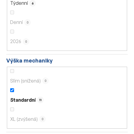
Týdenní
6
Denní
0
2026
0
Výška mechaniky
Slim (snížená)
0
Standardní
11
XL (zvýšená)
0