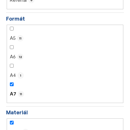
6
Formát
A5
11
A6
12
A4
1
A7
11
Materiál