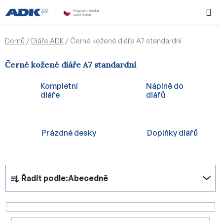
Přejít
Hledat
NÁKUPN
na
KOŠÍK
obsah
Domů
/
Diáře ADK
/
Černé kožené diáře A7 standardní
Černé kožené diáře A7 standardní
Kompletní
Náplně do
diáře
diářů
Prázdné desky
Doplňky diářů
Ř
Řadit podle:
Abecedně
a
z
e