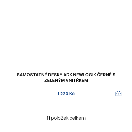
SAMOSTATNÉ DESKY ADK NEWLOGIK ČERNÉ S
ZELENÝM VNITŘKEM
1 220 Kč
11
položek celkem
O
v