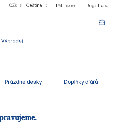
CZK
Čeština
Přihlášení
Registrace
NÁKUPNÍ
Výprodej
KOŠÍK
Prázdné desky
Doplňky diářů
ipravujeme.