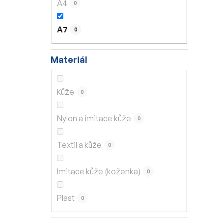
A4
0
A7
0
Materiál
Kůže
0
Nylon a imitace kůže
0
Textil a kůže
0
Imitace kůže (koženka)
0
Plast
0