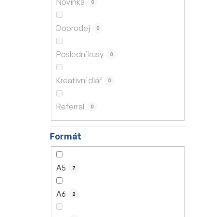
Novinka
0
í
p
Doprodej
0
a
n
Poslední kusy
0
e
l
Kreativní diář
0
Referral
0
Formát
A5
7
A6
2