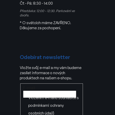
Čt - Pá:
8:30 - 14:00
Přestávka: 12:00 - 12:30. Parkování ve
dvoře.
* O svátcích máme ZAVŘENO.
Děkujeme za pochopení.
Odebírat newsletter
Vložte svůj e-mail a my vám budeme
zasílat informace o nových
produktech na našem e-shopu.
E-mail
Vložením e-mailu souhlasíte s
podmínkami ochrany
osobních údajů