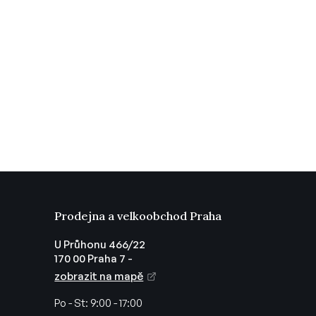
Prodejna a velkoobchod Praha
U Průhonu 466/22
170 00 Praha 7 -
zobrazit na mapě
Po - St:
9:00 - 17:00