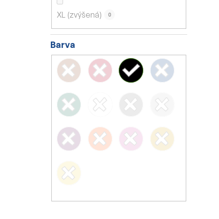
XL (zvýšená)
0
Barva