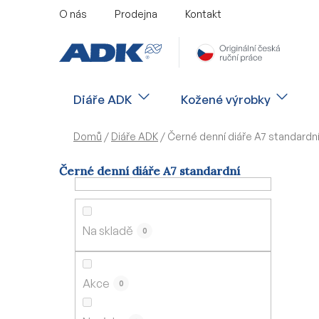
Přejít
O nás
Prodejna
Kontakt
na
obsah
Diáře ADK
Kožené výrobky
Domů
/
Diáře ADK
/
Černé denní diáře A7 standardn
Černé denní diáře A7 standardní
P
o
s
Na skladě
0
t
r
a
Akce
0
n
n