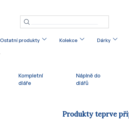
Ostatní produkty
Kolekce
Dárky
í
Kompletní
Náplně do
diáře
diářů
Produkty teprve př