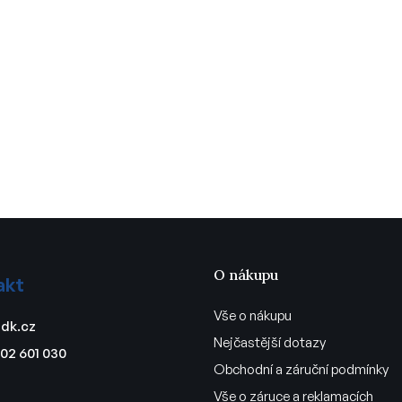
O nákupu
akt
Vše o nákupu
dk.cz
Nejčastější dotazy
02 601 030
Obchodní a záruční podmínky
Vše o záruce a reklamacích