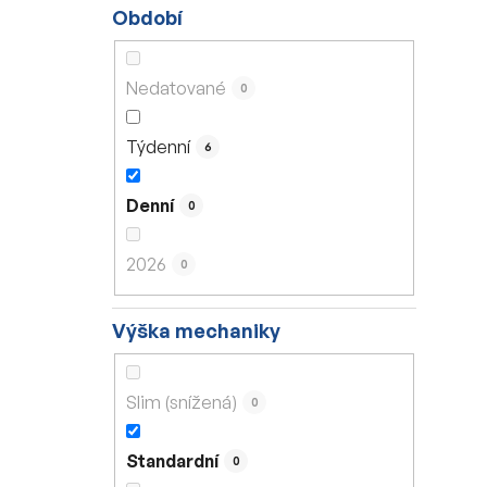
Období
Nedatované
0
Týdenní
6
Denní
0
2026
0
Výška mechaniky
Slim (snížená)
0
Standardní
0