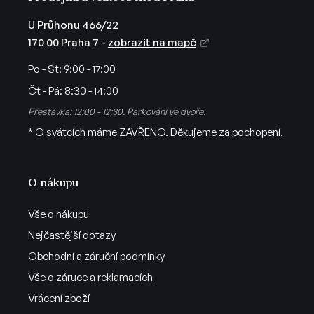
p
i
U Průhonu 466/22
s
170 00 Praha 7 -
zobrazit na mapě
u
Po - St:
9:00 - 17:00
Čt - Pá:
8:30 - 14:00
Přestávka: 12:00 - 12:30. Parkování ve dvoře.
* O svátcích máme ZAVŘENO. Děkujeme za pochopení.
O nákupu
Vše o nákupu
Nejčastější dotazy
Obchodní a záruční podmínky
Vše o záruce a reklamacích
Vrácení zboží