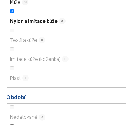
Kůže
31
Nylon a imitace kůže
3
Textil a kůže
0
Imitace kůže (koženka)
0
Plast
0
Období
Nedatované
0