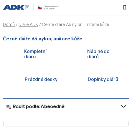
Přejít
Hledat
NÁKUPN
na
KOŠÍK
obsah
Domů
/
Diáře ADK
/
Černé diáře A5 nylon, imitace kůže
Černé diáře A5 nylon, imitace kůže
Kompletní
Náplně do
diáře
diářů
Prázdné desky
Doplňky diářů
Ř
Řadit podle:
Abecedně
a
z
e