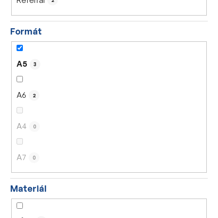
2
Formát
A5
3
A6
2
A4
0
A7
0
Materiál