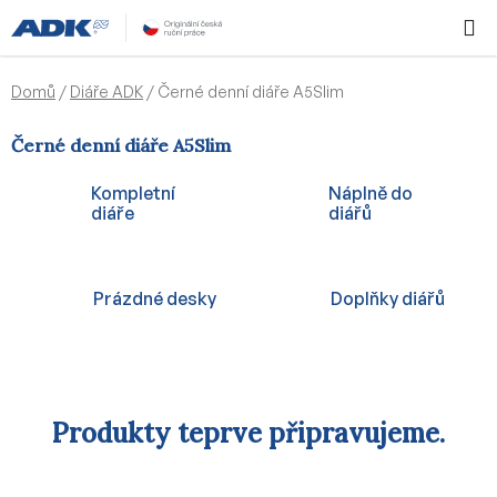
Přejít
Hledat
NÁKUPN
na
KOŠÍK
obsah
Domů
/
Diáře ADK
/
Černé denní diáře A5Slim
Černé denní diáře A5Slim
Kompletní
Náplně do
diáře
diářů
Prázdné desky
Doplňky diářů
Produkty teprve připravujeme.