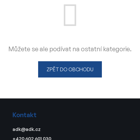
Můžete se ale podívat na ostatní kategorie.
ZPĚT DO OBCHODU
Z
á
Kontakt
p
a
adk
@
adk.cz
t
+420 602 601 030