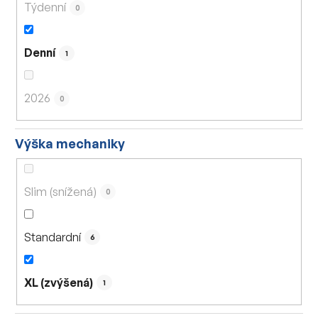
Týdenní
0
Denní
1
2026
0
Výška mechaniky
Slim (snížená)
0
Standardní
6
XL (zvýšená)
1