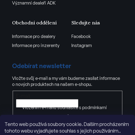
Významní dealeři ADK
Obchodní oddělení
Sledujte nás
Informace pro dealery
Facebook
Informace pro inzerenty
Instagram
Odebírat newsletter
Vložte svůj e-mail a my vám budeme zasílat informace
o nových produktech na našem e-shopu.
E-mail
Vložením e-mailu souhlasíte s
podmínkami
ochrany osobních údajů
Tento web používá soubory cookie. Dalším procházením
tohoto webu vyjadřujete souhlas s jejich používáním..
PŘIHLÁSIT SE