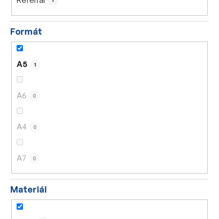
1
Formát
A5
1
A6
0
A4
0
A7
0
Materiál