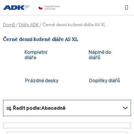
Přejít
Hledat
NÁKUPN
na
KOŠÍK
obsah
Domů
/
Diáře ADK
/
Černé denní kožené diáře A5 XL
Černé denní kožené diáře A5 XL
Kompletní
Náplně do
diáře
diářů
Prázdné desky
Doplňky diářů
Ř
Řadit podle:
Abecedně
a
z
e