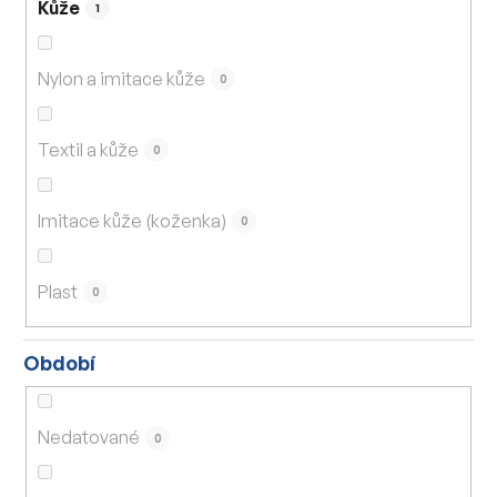
Kůže
1
Nylon a imitace kůže
0
Textil a kůže
0
Imitace kůže (koženka)
0
Plast
0
Období
Nedatované
0