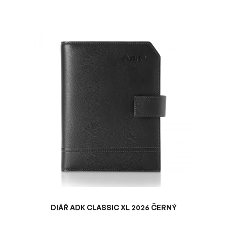
V
ý
p
i
s
p
r
o
d
u
k
t
ů
DIÁŘ ADK CLASSIC XL 2026 ČERNÝ