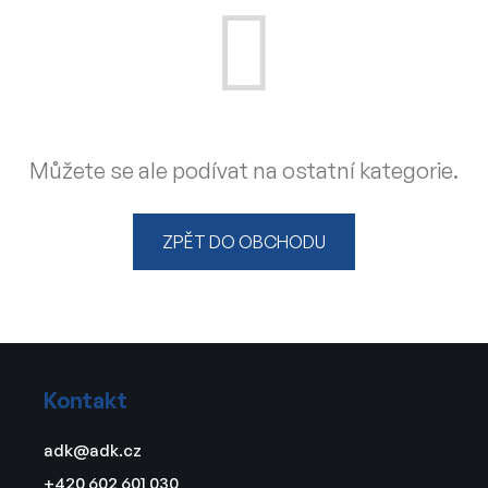
Můžete se ale podívat na ostatní kategorie.
ZPĚT DO OBCHODU
Z
á
Kontakt
p
a
adk
@
adk.cz
t
+420 602 601 030