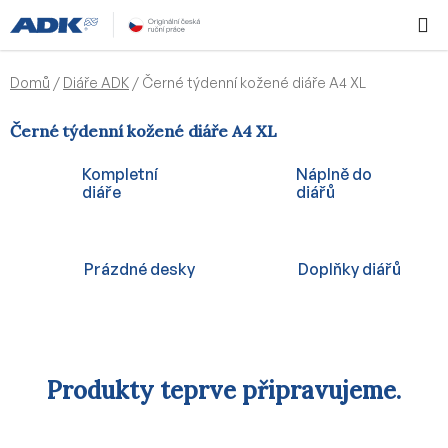
Přejít
Hledat
NÁKUPN
na
KOŠÍK
obsah
Domů
/
Diáře ADK
/
Černé týdenní kožené diáře A4 XL
Černé týdenní kožené diáře A4 XL
Kompletní
Náplně do
diáře
diářů
Prázdné desky
Doplňky diářů
Produkty teprve připravujeme.