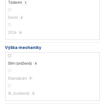
Týdenní
1
Denní
0
2026
0
Výška mechaniky
Slim (snížená)
2
Standardní
0
XL (zvýšená)
0