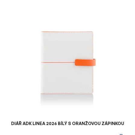
V
ý
p
i
s
p
r
o
d
u
k
t
ů
DIÁŘ ADK LINEA 2026 BÍLÝ S ORANŽOVOU ZÁPINKOU