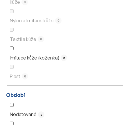
Kůže
0
Nylon a imitace kůže
0
Textil a kůže
0
Imitace kůže (koženka)
2
Plast
0
Období
Nedatované
2