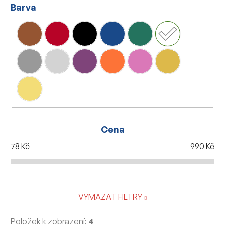
Barva
Cena
78
Kč
990
Kč
VYMAZAT FILTRY
Položek k zobrazení:
4