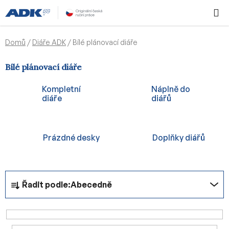
Přejít
Hledat
NÁKUPN
na
KOŠÍK
obsah
Domů
/
Diáře ADK
/
Bílé plánovací diáře
Bílé plánovací diáře
Kompletní
Náplně do
diáře
diářů
Prázdné desky
Doplňky diářů
Ř
Řadit podle:
Abecedně
a
z
e