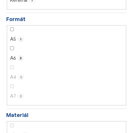
1
Formát
A5
1
A6
3
A4
0
A7
0
Materiál