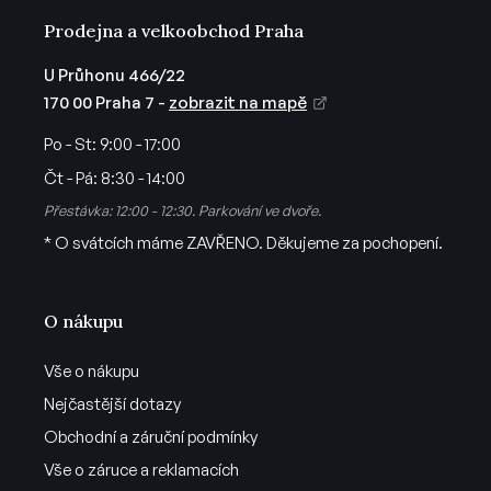
ý
Prodejna a velkoobchod Praha
p
i
U Průhonu 466/22
s
170 00 Praha 7 -
zobrazit na mapě
u
Po - St:
9:00 - 17:00
Čt - Pá:
8:30 - 14:00
Přestávka: 12:00 - 12:30. Parkování ve dvoře.
* O svátcích máme ZAVŘENO. Děkujeme za pochopení.
O nákupu
Vše o nákupu
Nejčastější dotazy
Obchodní a záruční podmínky
Vše o záruce a reklamacích