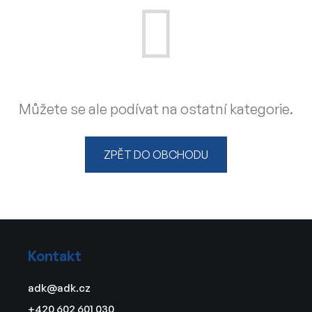
Můžete se ale podívat na ostatní kategorie.
ZPĚT DO OBCHODU
Z
á
Kontakt
p
a
adk
@
adk.cz
t
+420 602 601 030