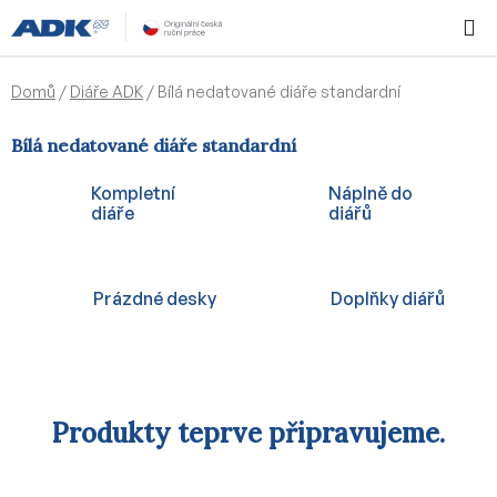
Přejít
Hledat
NÁKUPN
na
KOŠÍK
obsah
Domů
/
Diáře ADK
/
Bílá nedatované diáře standardní
Bílá nedatované diáře standardní
Kompletní
Náplně do
diáře
diářů
Prázdné desky
Doplňky diářů
Produkty teprve připravujeme.