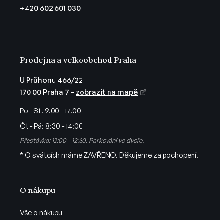
t
+420 602 601 030
í
Prodejna a velkoobchod Praha
U Průhonu 466/22
170 00 Praha 7 -
zobrazit na mapě
Po - St:
9:00 - 17:00
Čt - Pá:
8:30 - 14:00
Přestávka: 12:00 - 12:30. Parkování ve dvoře.
* O svátcích máme ZAVŘENO. Děkujeme za pochopení.
O nákupu
Vše o nákupu