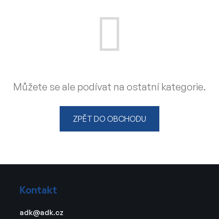
Můžete se ale podívat na ostatní kategorie.
ZPĚT DO OBCHODU
Z
á
Kontakt
p
a
adk
@
adk.cz