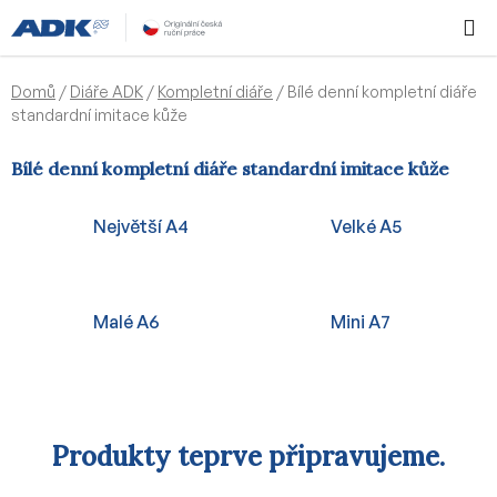
Přejít
Hledat
NÁKUPN
na
KOŠÍK
obsah
Domů
/
Diáře ADK
/
Kompletní diáře
/
Bílé denní kompletní diáře
standardní imitace kůže
Bílé denní kompletní diáře standardní imitace kůže
Největší A4
Velké A5
Malé A6
Mini A7
Produkty teprve připravujeme.