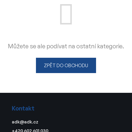
Můžete se ale podívat na ostatní kategorie.
ZPĚT DO OBCHODU
Z
á
Kontakt
p
a
adk
@
adk.cz
t
+420 602 601 030