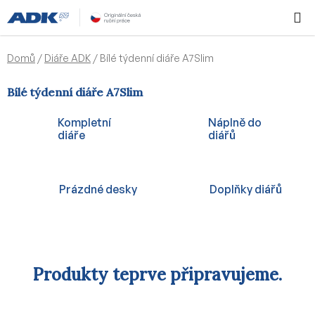
Přejít
Hledat
NÁKUPN
na
KOŠÍK
obsah
Domů
/
Diáře ADK
/
Bílé týdenní diáře A7Slim
Bílé týdenní diáře A7Slim
Kompletní
Náplně do
diáře
diářů
Prázdné desky
Doplňky diářů
Produkty teprve připravujeme.