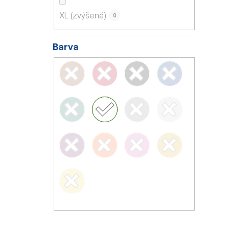
XL (zvýšená)
0
Barva