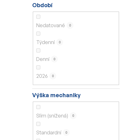
Období
Nedatované
0
Týdenní
0
Denní
0
2026
0
Výška mechaniky
Slim (snížená)
0
Standardní
0