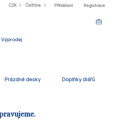
CZK
Čeština
Přihlášení
Registrace
NÁKUPNÍ
Výprodej
KOŠÍK
Prázdné desky
Doplňky diářů
ipravujeme.