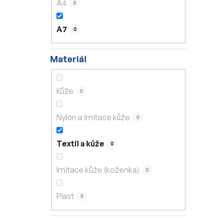
A4
0
A7
0
Materiál
Kůže
0
Nylon a imitace kůže
0
Textil a kůže
0
Imitace kůže (koženka)
0
Plast
0