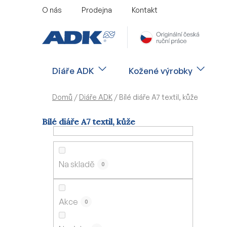
Přejít
O nás
Prodejna
Kontakt
na
obsah
Diáře ADK
Kožené výrobky
Domů
/
Diáře ADK
/
Bílé diáře A7 textil, kůže
Bílé diáře A7 textil, kůže
P
o
s
Na skladě
0
t
r
a
Akce
0
n
n