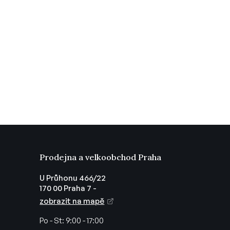
Prodejna a velkoobchod Praha
U Průhonu 466/22
170 00 Praha 7 -
zobrazit na mapě
Po - St:
9:00 - 17:00