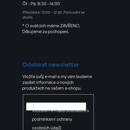
Čt - Pá:
8:30 - 14:00
Přestávka: 12:00 - 12:30. Parkování ve
dvoře.
* O svátcích máme ZAVŘENO.
Děkujeme za pochopení.
Odebírat newsletter
Vložte svůj e-mail a my vám budeme
zasílat informace o nových
produktech na našem e-shopu.
E-mail
Vložením e-mailu souhlasíte s
podmínkami ochrany
osobních údajů