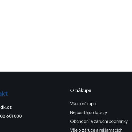
O nákupu
akt
Vše o nákupu
dk.cz
Nejčastější dotazy
02 601 030
Obchodní a záruční podmínky
Vše o záruce a reklamacích