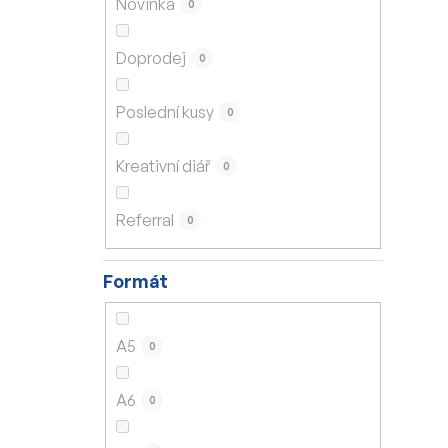
Novinka
0
í
p
Doprodej
0
a
n
Poslední kusy
0
e
l
Kreativní diář
0
Referral
0
Formát
A5
0
A6
0