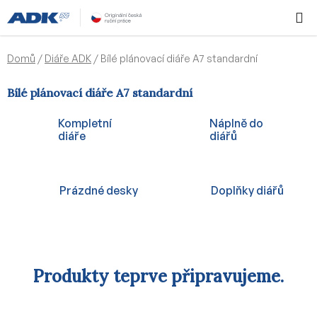
Přejít
Hledat
NÁKUPN
na
KOŠÍK
obsah
Domů
/
Diáře ADK
/
Bílé plánovací diáře A7 standardní
Bílé plánovací diáře A7 standardní
Kompletní
Náplně do
diáře
diářů
Prázdné desky
Doplňky diářů
Produkty teprve připravujeme.