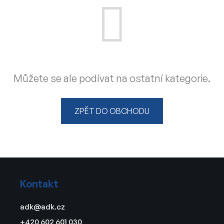
Můžete se ale podívat na ostatní kategorie.
ZPĚT DO OBCHODU
Z
á
Kontakt
p
a
adk
@
adk.cz
t
+420 602 601 030