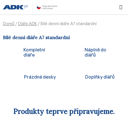
Přejít
Hledat
NÁKUPN
na
KOŠÍK
obsah
Domů
/
Diáře ADK
/
Bílé denní diáře A7 standardní
Bílé denní diáře A7 standardní
Kompletní
Náplně do
diáře
diářů
Prázdné desky
Doplňky diářů
Produkty teprve připravujeme.