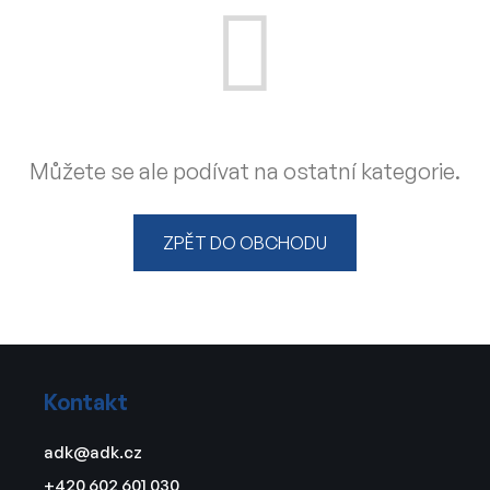
Můžete se ale podívat na ostatní kategorie.
ZPĚT DO OBCHODU
Z
á
Kontakt
p
a
adk
@
adk.cz
t
+420 602 601 030