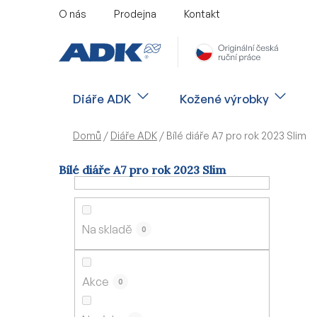
Přejít
O nás
Prodejna
Kontakt
na
obsah
Diáře ADK
Kožené výrobky
Domů
/
Diáře ADK
/
Bílé diáře A7 pro rok 2023 Slim
Bílé diáře A7 pro rok 2023 Slim
P
o
s
Na skladě
0
t
r
a
Akce
0
n
n