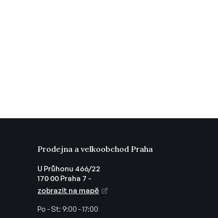
Prodejna a velkoobchod Praha
U Průhonu 466/22
170 00 Praha 7 -
zobrazit na mapě
Po - St:
9:00 - 17:00