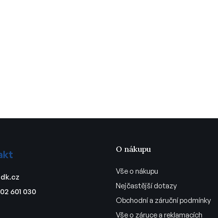
O nákupu
akt
Vše o nákupu
dk.cz
Nejčastější dotazy
02 601 030
Obchodní a záruční podmínky
Vše o záruce a reklamacích