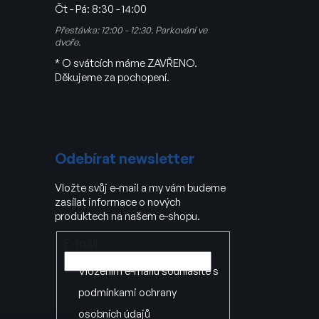
Čt - Pá:
8:30 - 14:00
Přestávka: 12:00 - 12:30. Parkování ve
dvoře.
* O svátcích máme ZAVŘENO.
Děkujeme za pochopení.
Odebírat newsletter
Vložte svůj e-mail a my vám budeme
zasílat informace o nových
produktech na našem e-shopu.
E-mail
Vložením e-mailu souhlasíte s
podmínkami ochrany
osobních údajů