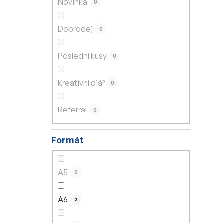
Novinka
0
í
p
Doprodej
0
a
n
Poslední kusy
0
e
l
Kreativní diář
0
Referral
0
Formát
A5
0
A6
2