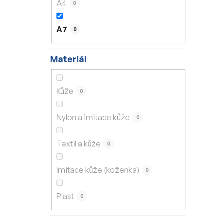
A4
0
A7
0
Materiál
Kůže
0
Nylon a imitace kůže
0
Textil a kůže
0
Imitace kůže (koženka)
0
Plast
0