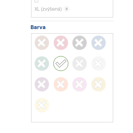
XL (zvýšená)
0
Barva