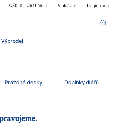
CZK
Čeština
Přihlášení
Registrace
NÁKUPNÍ
Výprodej
KOŠÍK
Prázdné desky
Doplňky diářů
ipravujeme.