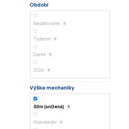
Období
Nedatované
0
Týdenní
0
Denní
0
2026
0
Výška mechaniky
Slim (snížená)
0
Standardní
0