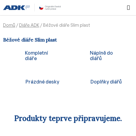
Přejít
Hledat
NÁKUPN
na
KOŠÍK
obsah
Domů
/
Diáře ADK
/
Béžové diáře Slim plast
Béžové diáře Slim plast
Kompletní
Náplně do
diáře
diářů
Prázdné desky
Doplňky diářů
Produkty teprve připravujeme.