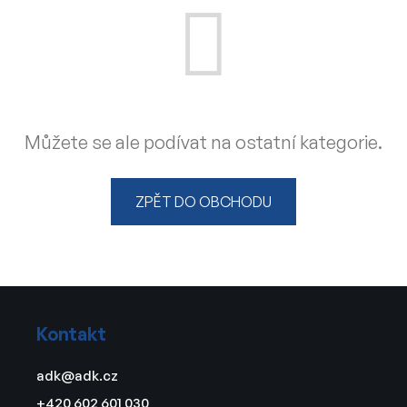
Můžete se ale podívat na ostatní kategorie.
ZPĚT DO OBCHODU
Z
á
Kontakt
p
a
adk
@
adk.cz
t
+420 602 601 030